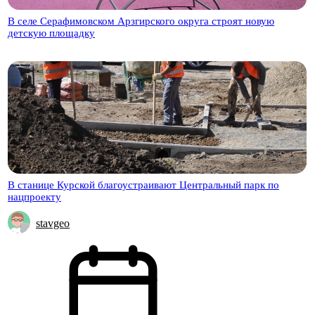
В селе Серафимовском Арзгирского округа строят новую
детскую площадку
В станице Курской благоустраивают Центральный парк по
нацпроекту
stavgeo