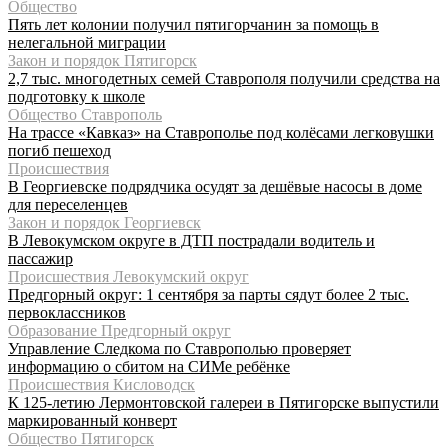
Общество
Пять лет колонии получил пятигорчанин за помощь в
нелегальной миграции
Закон и порядок Пятигорск
2,7 тыс. многодетных семей Ставрополя получили средства на
подготовку к школе
Общество Ставрополь
На трассе «Кавказ» на Ставрополье под колёсами легковушки
погиб пешеход
Происшествия
В Георгиевске подрядчика осудят за дешёвые насосы в доме
для переселенцев
Закон и порядок Георгиевск
В Левокумском округе в ДТП пострадали водитель и
пассажир
Происшествия Левокумский округ
Предгорный округ: 1 сентября за парты сядут более 2 тыс.
первоклассников
Образование Предгорный округ
Управление Следкома по Ставрополью проверяет
информацию о сбитом на СИМе ребёнке
Происшествия Кисловодск
К 125-летию Лермонтовской галереи в Пятигорске выпустили
маркированный конверт
Общество Пятигорск