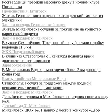
Росгвардейцы пресекли массовую драку в ночном клубе
Пятигорска
Происшествия Пятигорск
Житель Георгиевского округа похитил детский самокат из
электрички
Закон и порядок Георгиевский округ
Житель Михайловска осудили за покушение на убийство
парня своей подруги
Закон и порядок Михайловск
В хуторе Сухоозёрном (Предгорный округ) начали стройку
водовода 11,5 км
ЖКХ Предгорный округ
В клиниках Ставрополья с 1 сентября появятся врачи
долголетия и нутрициологи
Здравоохранение
В Минеральных Водах ремонтируют более 2 км дорог до
конца года
Благоустройство Минеральные Воды
Ставропольца осудят за поддержку международной
неправительственной организации
Закон и порядок Михайловск
День физкультурника в Михайловске: праздник спорта в саду
№31
Детский сад 31 Михайловск
Михайловск: ДОУ №31 заняло 2 место в конкурсе «Двор