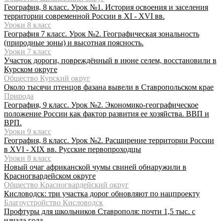
География, 8 класс. Урок №1. История освоения и заселения
территории современной России в XI - XVI вв.
Уроки 8 класс
География 7 класс. Урок №2. Географическая зональность
(природные зоны) и высотная поясность.
Уроки 7 класс
Участок дороги, повреждённый в июне селем, восстановили в
Курском округе
Общество Курский округ
Около тысячи птенцов фазана вывели в Ставропольском крае
Природа
География, 9 класс. Урок №2. Экономико-географическое
положение России как фактор развития ее хозяйства. ВВП и
ВРП.
Уроки 9 класс
География, 8 класс. Урок №2. Расширение территории России
в XVI - XIX вв. Русские первопроходцы
Уроки 8 класс
Новый очаг африканской чумы свиней обнаружили в
Красногвардейском округе
Общество Красногвардейский округ
Кисловодск: три участка дорог обновляют по нацпроекту
Благоустройство Кисловодск
Профтуры для школьников Ставрополя: почти 1,5 тыс. с
начала года