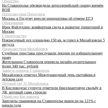
Общество
На Ставрополье обезвредили артиллерийский снаряд времён
ВОВ
Происшествия Пятигорск
Москва: в Госдуму внесли инициативы об отмене ЕГЭ
Образование
Ирек Файзуллин: комфортная среда и развитие территорий в
Москве
Строительство
Покрасочный цех площадью 150 кв. м горел в Михайловске 5
августа
Происшествия Михайловск
Судебные приставы прослушали лекцию по избирательному
праву
Жительница Ставрополя перевела онлайн-целительнице
более 340 тыс. рублей
Закон и порядок Ставрополь
Михайловск отметил Международный день светофора в
детском саду
Детский сад 31 Михайловск
В Кисловодске супруги отметили бриллиантовую свадьбу в
ДК, который сами строили
Общество Кисловодск
Зарплаты сварщиков на Ставрополье выросли на 121% с
начала года