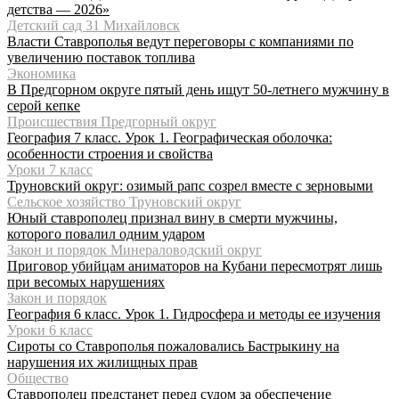
детства — 2026»
Детский сад 31 Михайловск
Власти Ставрополья ведут переговоры с компаниями по
увеличению поставок топлива
Экономика
В Предгорном округе пятый день ищут 50-летнего мужчину в
серой кепке
Происшествия Предгорный округ
География 7 класс. Урок 1. Географическая оболочка:
особенности строения и свойства
Уроки 7 класс
Труновский округ: озимый рапс созрел вместе с зерновыми
Сельское хозяйство Труновский округ
Юный ставрополец признал вину в смерти мужчины,
которого повалил одним ударом
Закон и порядок Минераловодский округ
Приговор убийцам аниматоров на Кубани пересмотрят лишь
при весомых нарушениях
Закон и порядок
География 6 класс. Урок 1. Гидросфера и методы ее изучения
Уроки 6 класс
Сироты со Ставрополья пожаловались Бастрыкину на
нарушения их жилищных прав
Общество
Ставрополец предстанет перед судом за обеспечение