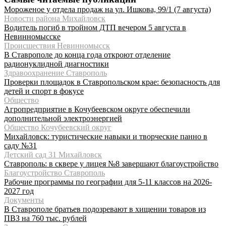
Мороженое у отдела продаж на ул. Ишкова, 99/1 (7 августа)
Новости района Михайловск
Водитель погиб в тройном ДТП вечером 5 августа в
Невинномысске
Происшествия Невинномысск
В Ставрополе до конца года откроют отделение
радионуклидной диагностики
Здравоохранение Ставрополь
Проверки площадок в Ставропольском крае: безопасность для
детей и спорт в фокусе
Общество
Агропредприятие в Кочубеевском округе обеспечили
дополнительной электроэнергией
Общество Кочубеевский округ
Михайловск: туристические навыки и творческие панно в
саду №31
Детский сад 31 Михайловск
Ставрополь: в сквере у лицея №8 завершают благоустройство
Благоустройство Ставрополь
Рабочие программы по географии для 5-11 классов на 2026-
2027 год
Документы
В Ставрополе братьев подозревают в хищении товаров из
ПВЗ на 760 тыс. рублей