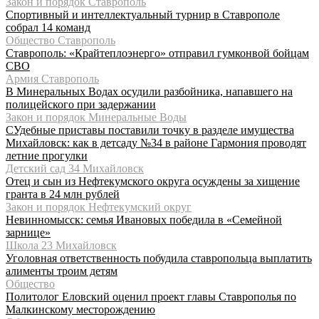
Закон и порядок Ставрополь
Спортивный и интеллектуальный турнир в Ставрополе
собрал 14 команд
Общество Ставрополь
Ставрополь: «Крайтеплоэнерго» отправил гумконвой бойцам
СВО
Армия Ставрополь
В Минеральных Водах осудили разбойника, напавшего на
полицейского при задержании
Закон и порядок Минеральные Воды
СУдебные приставы поставили точку в разделе имущества
Михайловск: как в детсаду №34 в районе Гармония проводят
летние прогулки
Детский сад 34 Михайловск
Отец и сын из Нефтекумского округа осуждены за хищение
гранта в 24 млн рублей
Закон и порядок Нефтекумский округ
Невинномысск: семья Ивановых победила в «Семейной
зарнице»
Школа 23 Михайловск
Уголовная ответственность побудила ставропольца выплатить
алименты троим детям
Общество
Политолог Еловский оценил проект главы Ставрополья по
Малкинскому месторождению