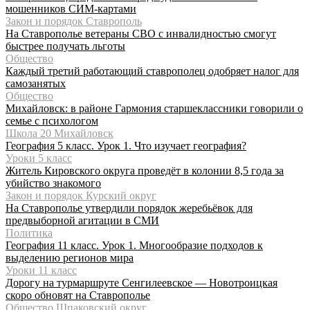
мошенников СИМ-картами
Закон и порядок Ставрополь
На Ставрополье ветераны СВО с инвалидностью смогут
быстрее получать льготы
Общество
Каждый третий работающий ставрополец одобряет налог для
самозанятых
Общество
Михайловск: в районе Гармония старшеклассники говорили о
семье с психологом
Школа 20 Михайловск
География 5 класс. Урок 1. Что изучает география?
Уроки 5 класс
Житель Кировского округа проведёт в колонии 8,5 года за
убийство знакомого
Закон и порядок Курский округ
На Ставрополье утвердили порядок жеребьёвок для
предвыборной агитации в СМИ
Политика
География 11 класс. Урок 1. Многообразие подходов к
выделению регионов мира
Уроки 11 класс
Дорогу на турмаршруте Сенгилеевское — Новотроицкая
скоро обновят на Ставрополье
Общество Шпаковский округ