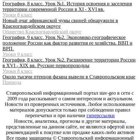
География, 8 класс. Урок №1. История освоения и заселения
территории современной России в XI - XVI вв.
Уроки 8 класс
Новый очаг африканской чумы свиней обнаружили в
Красногвардейском округе
Общество Красногвардейский округ
География, 9 класс. Урок №2. Экономико-географическое
положение России как фактор развития ее хозяйства. ВВП и
ВРП.
Уроки 9 класс
География, 8 класс. Урок №2. Расширение территории России
в XVI - XIX вв. Русские первопроходцы
Уроки 8 класс
Около тысячи птенцов фазана вывели в Ставропольском крае
Природа
Ставропольский информационный портал stav-geo в сети с
2009 года рассказывает о самом интересном и актуальном.
Новости из проверенных источников. Любое использование
материалов допускается только при соблюдении правил
перепечатки и при наличии
гиперссылки
Новости, аналитика, прогнозы и другие материалы,
представленные на данном сайте, не являются офертой или
рекомендацией к покупке или продаже каких-либо активов
Все права защищены © Ставропольский информационный