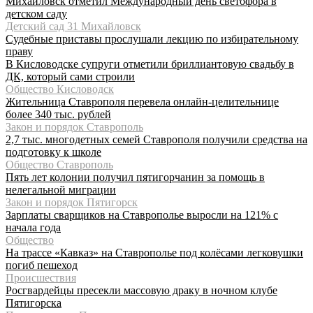
Михайловск отметил Международный день светофора в
детском саду
Детский сад 31 Михайловск
Судебные приставы прослушали лекцию по избирательному
праву
В Кисловодске супруги отметили бриллиантовую свадьбу в
ДК, который сами строили
Общество Кисловодск
Жительница Ставрополя перевела онлайн-целительнице
более 340 тыс. рублей
Закон и порядок Ставрополь
2,7 тыс. многодетных семей Ставрополя получили средства на
подготовку к школе
Общество Ставрополь
Пять лет колонии получил пятигорчанин за помощь в
нелегальной миграции
Закон и порядок Пятигорск
Зарплаты сварщиков на Ставрополье выросли на 121% с
начала года
Общество
На трассе «Кавказ» на Ставрополье под колёсами легковушки
погиб пешеход
Происшествия
Росгвардейцы пресекли массовую драку в ночном клубе
Пятигорска