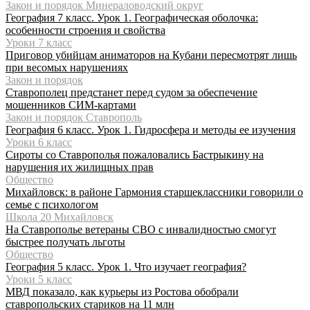
Закон и порядок Минераловодский округ
География 7 класс. Урок 1. Географическая оболочка:
особенности строения и свойства
Уроки 7 класс
Приговор убийцам аниматоров на Кубани пересмотрят лишь
при весомых нарушениях
Закон и порядок
Ставрополец предстанет перед судом за обеспечение
мошенников СИМ-картами
Закон и порядок Ставрополь
География 6 класс. Урок 1. Гидросфера и методы ее изучения
Уроки 6 класс
Сироты со Ставрополья пожаловались Бастрыкину на
нарушения их жилищных прав
Общество
Михайловск: в районе Гармония старшеклассники говорили о
семье с психологом
Школа 20 Михайловск
На Ставрополье ветераны СВО с инвалидностью смогут
быстрее получать льготы
Общество
География 5 класс. Урок 1. Что изучает география?
Уроки 5 класс
МВД показало, как курьеры из Ростова обобрали
ставропольских стариков на 11 млн