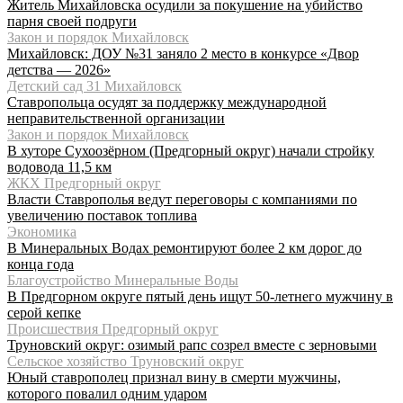
Житель Михайловска осудили за покушение на убийство
парня своей подруги
Закон и порядок Михайловск
Михайловск: ДОУ №31 заняло 2 место в конкурсе «Двор
детства — 2026»
Детский сад 31 Михайловск
Ставропольца осудят за поддержку международной
неправительственной организации
Закон и порядок Михайловск
В хуторе Сухоозёрном (Предгорный округ) начали стройку
водовода 11,5 км
ЖКХ Предгорный округ
Власти Ставрополья ведут переговоры с компаниями по
увеличению поставок топлива
Экономика
В Минеральных Водах ремонтируют более 2 км дорог до
конца года
Благоустройство Минеральные Воды
В Предгорном округе пятый день ищут 50-летнего мужчину в
серой кепке
Происшествия Предгорный округ
Труновский округ: озимый рапс созрел вместе с зерновыми
Сельское хозяйство Труновский округ
Юный ставрополец признал вину в смерти мужчины,
которого повалил одним ударом