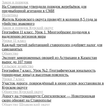
Закон и порядок
На Ставрополье утвердили порядок жеребьёвок для
предвыборной агитации в СМИ
Политика
Житель Кировского округа проведёт в колонии 8,5 года за
убийство знакомого
Закон и порядок Курский округ
География 11 класс. Урок 1. Многообразие подходов к
выделению регионов мира
Уроки 11 класс
Каждый третий работающий ставрополец одобряет налог для
самозанятых
Общество
Экспорт замороженных овощей из Астрахани в Казахстан
вырос до 107 тонн
Сельское хозяйство
География 7 класс. Урок №2. Географическая зональность
(природные зоны) и высотная поясность.
Уроки 7 класс
Участок дороги, повреждённый в июне селем, восстановили в
Курском округе
Общество Курский округ
Дорогу на турмаршруте Сенгилеевское — Новотроицкая
скоро обновят на Ставрополье
Общество Шпаковский округ