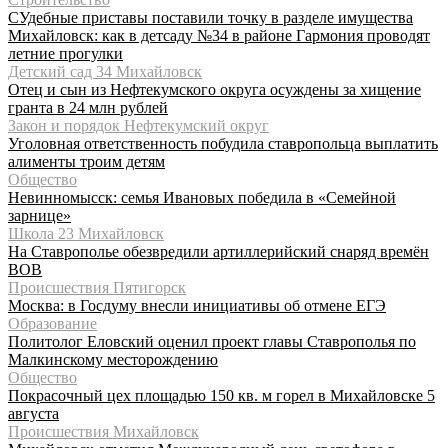
СУдебные приставы поставили точку в разделе имущества
Михайловск: как в детсаду №34 в районе Гармония проводят
летние прогулки
Детский сад 34 Михайловск
Отец и сын из Нефтекумского округа осуждены за хищение
гранта в 24 млн рублей
Закон и порядок Нефтекумский округ
Уголовная ответственность побудила ставропольца выплатить
алименты троим детям
Общество
Невинномысск: семья Ивановых победила в «Семейной
зарнице»
Школа 23 Михайловск
На Ставрополье обезвредили артиллерийский снаряд времён
ВОВ
Происшествия Пятигорск
Москва: в Госдуму внесли инициативы об отмене ЕГЭ
Образование
Политолог Еловский оценил проект главы Ставрополья по
Малкинскому месторождению
Общество
Покрасочный цех площадью 150 кв. м горел в Михайловске 5
августа
Происшествия Михайловск