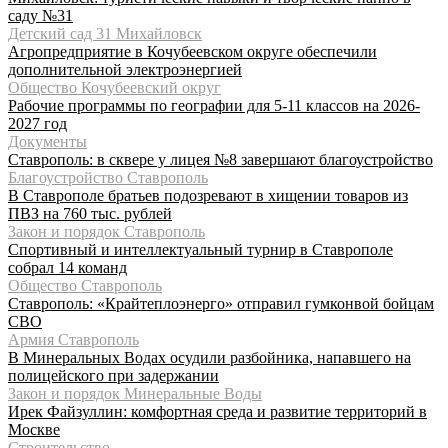
саду №31
Детский сад 31 Михайловск
Агропредприятие в Кочубеевском округе обеспечили
дополнительной электроэнергией
Общество Кочубеевский округ
Рабочие программы по географии для 5-11 классов на 2026-
2027 год
Документы
Ставрополь: в сквере у лицея №8 завершают благоустройство
Благоустройство Ставрополь
В Ставрополе братьев подозревают в хищении товаров из
ПВЗ на 760 тыс. рублей
Закон и порядок Ставрополь
Спортивный и интеллектуальный турнир в Ставрополе
собрал 14 команд
Общество Ставрополь
Ставрополь: «Крайтеплоэнерго» отправил гумконвой бойцам
СВО
Армия Ставрополь
В Минеральных Водах осудили разбойника, напавшего на
полицейского при задержании
Закон и порядок Минеральные Воды
Ирек Файзуллин: комфортная среда и развитие территорий в
Москве
Строительство