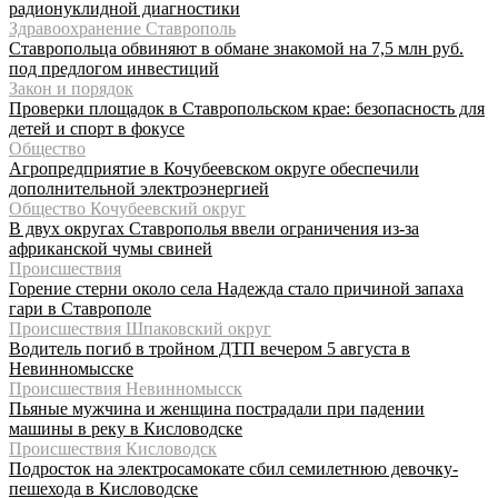
радионуклидной диагностики
Здравоохранение Ставрополь
Ставропольца обвиняют в обмане знакомой на 7,5 млн руб.
под предлогом инвестиций
Закон и порядок
Проверки площадок в Ставропольском крае: безопасность для
детей и спорт в фокусе
Общество
Агропредприятие в Кочубеевском округе обеспечили
дополнительной электроэнергией
Общество Кочубеевский округ
В двух округах Ставрополья ввели ограничения из-за
африканской чумы свиней
Происшествия
Горение стерни около села Надежда стало причиной запаха
гари в Ставрополе
Происшествия Шпаковский округ
Водитель погиб в тройном ДТП вечером 5 августа в
Невинномысске
Происшествия Невинномысск
Пьяные мужчина и женщина пострадали при падении
машины в реку в Кисловодске
Происшествия Кисловодск
Подросток на электросамокате сбил семилетнюю девочку-
пешехода в Кисловодске