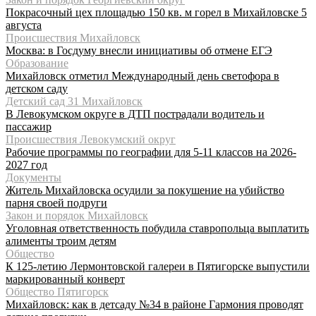
Покрасочный цех площадью 150 кв. м горел в Михайловске 5
августа
Происшествия Михайловск
Москва: в Госдуму внесли инициативы об отмене ЕГЭ
Образование
Михайловск отметил Международный день светофора в
детском саду
Детский сад 31 Михайловск
В Левокумском округе в ДТП пострадали водитель и
пассажир
Происшествия Левокумский округ
Рабочие программы по географии для 5-11 классов на 2026-
2027 год
Документы
Житель Михайловска осудили за покушение на убийство
парня своей подруги
Закон и порядок Михайловск
Уголовная ответственность побудила ставропольца выплатить
алименты троим детям
Общество
К 125-летию Лермонтовской галереи в Пятигорске выпустили
маркированный конверт
Общество Пятигорск
Михайловск: как в детсаду №34 в районе Гармония проводят