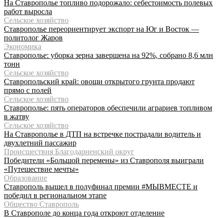
На Ставрополье топливо подорожало: себестоимость полевых
работ выросла
Сельское хозяйство
Ставрополье переориентирует экспорт на Юг и Восток —
политолог Жаров
Экономика
Ставрополье: уборка зерна завершена на 92%, собрано 8,6 млн
тонн
Сельское хозяйство
Ставропольский край: овощи открытого грунта продают
прямо с полей
Сельское хозяйство
Ставрополье: пять операторов обеспечили аграриев топливом
в жатву
Сельское хозяйство
На Ставрополье в ДТП на встречке пострадали водитель и
двухлетний пассажир
Происшествия Благодарненский округ
Победители «Большой перемены» из Ставрополя выиграли
«Путешествие мечты»
Образование
Ставрополь вышел в полуфинал премии #МЫВМЕСТЕ и
победил в региональном этапе
Общество Ставрополь
В Ставрополе до конца года откроют отделение