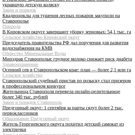
укравшую детскую коляску
Закон и порядок
Квадроциклы для тушения лесных пожаров закупили на
Ставрополье
Природа
В Кировском округе завершают уборку зерновых: 54,1 тыс. га
Сельское хозяйство Кировский округ
Председатель правительства РФ дал поручения для развития
водоснабжения на КМВ
Общество Минеральные Воды
Минздрав Ставрополья: грудное молоко снижает риск диабета
Здравоохранение
Осенний сев в Ставропольском крае: план — более 2,1 млн га
Сельское хозяйство
Ставропольский судебный пристав по розыску стал призером
в профессиональном конкурсе
Жительница Ставрополя перевела онлайн-целительнице
более 340 тыс. рублей
Закон и порядок Ставрополь
Предгорный округ: 1 сентября за парты сядут более 2 тыс.
первоклассников
Образование Предгорный округ
Житель Георгиевского округа похитил детский самокат из
электрички
Закон и порядок Георгиевский округ