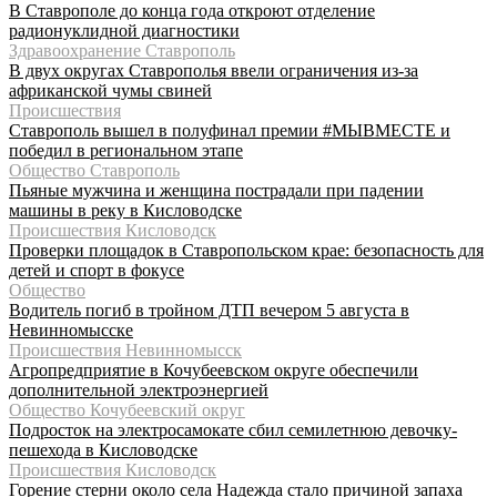
В Ставрополе до конца года откроют отделение
радионуклидной диагностики
Здравоохранение Ставрополь
В двух округах Ставрополья ввели ограничения из-за
африканской чумы свиней
Происшествия
Ставрополь вышел в полуфинал премии #МЫВМЕСТЕ и
победил в региональном этапе
Общество Ставрополь
Пьяные мужчина и женщина пострадали при падении
машины в реку в Кисловодске
Происшествия Кисловодск
Проверки площадок в Ставропольском крае: безопасность для
детей и спорт в фокусе
Общество
Водитель погиб в тройном ДТП вечером 5 августа в
Невинномысске
Происшествия Невинномысск
Агропредприятие в Кочубеевском округе обеспечили
дополнительной электроэнергией
Общество Кочубеевский округ
Подросток на электросамокате сбил семилетнюю девочку-
пешехода в Кисловодске
Происшествия Кисловодск
Горение стерни около села Надежда стало причиной запаха