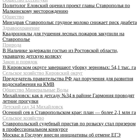
Политолог Еловский оценил проект главы Ставрополья по
Малкинскому месторождению
Общество
Минздрав Ставрополья: грудное молоко снижает риск диабета
Здравоохранение
Квадроциклы для тушения лесных пожаров закупили на
Ставрополье
Природа
В Нальчике задержали гостью из Ростовской области,
укравшую детскую коляску
Закон и порядок
В Кировском округе завершают уборку зерновых: 54,1 тыс. га
Сельское хозяйство Кировский округ
Председатель правительства РФ дал поручения для развития
водоснабжения на КМВ
Общество Минеральные Воды
Михайловск: как в детсаду №34 в районе Гармония проводят
летние прогулки
Детский сад 34 Михайловск
Осенний сев в Ставропольском крае: план — более 2,1 млн га
Сельское хозяйство
Ставропольский судебный пристав по розыску стал призером
в профессиональном конкурсе
Москва: в Госдуму внесли инициативы об отмене ЕГЭ