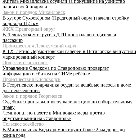
Житель Михайловска осудили за покушение на убийство
парня своей подруги
Закон и порядок Михайловск
В хуторе Сухоозёрном (Предгорный округ) начали стройку
водовода 11,5 км
ЖКХ Предгорный округ
В Левокумском округе в ДТП пострадали водитель и
пассажир
Происшествия Левокумский округ
К 125-летию Лермонтовской галереи в Пятигорске выпустили
маркированный конверт
Общество Пятигорск
Управление Следкома по Ставрополью проверяет
информацию о сбитом на СИМе ребёнке
Происшествия Кисловодск
В Георгиевске подрядчика осудят за дешёвые насосы в доме
для переселенцев
Закон и порядок Георгиевск
Судебные приставы прослушали лекцию по избирательному
праву
Чемпионат по пахоте в Минводах: меры против
опустынивания на Ставрополье
Сельское хозяйство
В Минеральных Водах ремонтируют более 2 км дорог до
конца года