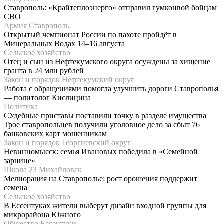
Ставрополь: «Крайтеплоэнерго» отправил гумконвой бойцам
СВО
Армия Ставрополь
Открытый чемпионат России по пахоте пройдёт в
Минеральных Водах 14–16 августа
Сельское хозяйство
Отец и сын из Нефтекумского округа осуждены за хищение
гранта в 24 млн рублей
Закон и порядок Нефтекумский округ
Работа с обращениями помогла улучшить дороги Ставрополья
— политолог Кислицина
Политика
СУдебные приставы поставили точку в разделе имущества
Трое ставропольцев получили уголовное дело за сбыт 76
банковских карт мошенникам
Закон и порядок Георгиевский округ
Невинномысск: семья Ивановых победила в «Семейной
зарнице»
Школа 23 Михайловск
Мелиорация на Ставрополье: рост орошения поддержит
семена
Сельское хозяйство
В Ессентуках жители выберут дизайн входной группы для
микрорайона Южного
Общество Ессентуки