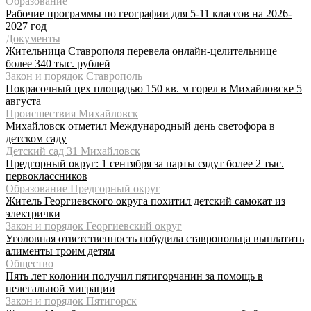
Образование
Рабочие программы по географии для 5-11 классов на 2026-
2027 год
Документы
Жительница Ставрополя перевела онлайн-целительнице
более 340 тыс. рублей
Закон и порядок Ставрополь
Покрасочный цех площадью 150 кв. м горел в Михайловске 5
августа
Происшествия Михайловск
Михайловск отметил Международный день светофора в
детском саду
Детский сад 31 Михайловск
Предгорный округ: 1 сентября за парты сядут более 2 тыс.
первоклассников
Образование Предгорный округ
Житель Георгиевского округа похитил детский самокат из
электрички
Закон и порядок Георгиевский округ
Уголовная ответственность побудила ставропольца выплатить
алименты троим детям
Общество
Пять лет колонии получил пятигорчанин за помощь в
нелегальной миграции
Закон и порядок Пятигорск