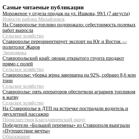
Самые читаемые публикации
Мороженое у отдела продаж на ул. Ишкова, 99/1 (7 августа)
Новости района Михайловск
На Ставрополье топливо подорожало: себестоимость полевых
работ выросла
Сельское хозяйство
Ставрополье переориентирует экспорт на Юг и Восток —
политолог Жаров
Экономика
Ставропольский край: овощи открытого грунта продают
прямо с полей
Сельское хозяйство
Ставрополье: уборка зерна завершена на 92%, собрано 8,6 млн
тонн
Сельское хозяйство
Ставрополье: пять операторов обеспечили аграриев топливом
в жатву
Сельское хозяйство
На Ставрополье в ДТП на встречке пострадали водитель и
двухлетний пассажир
Происшествия Благодарненский округ
Победители «Большой перемены» из Ставрополя выиграли
«Путешествие мечты»
Образование