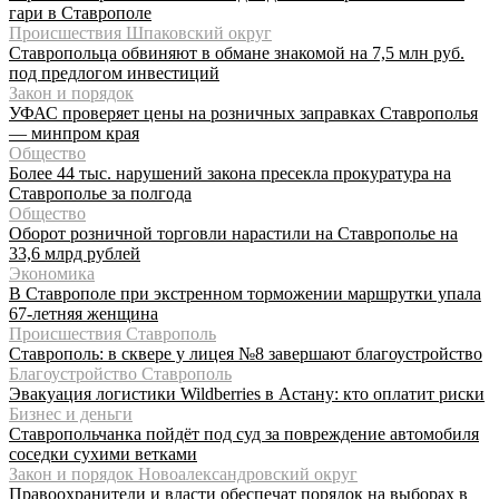
гари в Ставрополе
Происшествия Шпаковский округ
Ставропольца обвиняют в обмане знакомой на 7,5 млн руб.
под предлогом инвестиций
Закон и порядок
УФАС проверяет цены на розничных заправках Ставрополья
— минпром края
Общество
Более 44 тыс. нарушений закона пресекла прокуратура на
Ставрополье за полгода
Общество
Оборот розничной торговли нарастили на Ставрополье на
33,6 млрд рублей
Экономика
В Ставрополе при экстренном торможении маршрутки упала
67-летняя женщина
Происшествия Ставрополь
Ставрополь: в сквере у лицея №8 завершают благоустройство
Благоустройство Ставрополь
Эвакуация логистики Wildberries в Астану: кто оплатит риски
Бизнес и деньги
Ставропольчанка пойдёт под суд за повреждение автомобиля
соседки сухими ветками
Закон и порядок Новоалександровский округ
Правоохранители и власти обеспечат порядок на выборах в