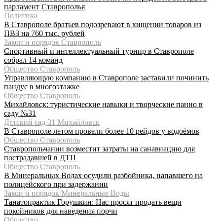
парламент Ставрополья
Политика
В Ставрополе братьев подозревают в хищении товаров из
ПВЗ на 760 тыс. рублей
Закон и порядок Ставрополь
Спортивный и интеллектуальный турнир в Ставрополе
собрал 14 команд
Общество Ставрополь
Управляющую компанию в Ставрополе заставили починить
пандус в многоэтажке
Общество Ставрополь
Михайловск: туристические навыки и творческие панно в
саду №31
Детский сад 31 Михайловск
В Ставрополе летом провели более 10 рейдов у водоёмов
Общество Ставрополь
Ставропольчанин возместит затраты на санавиацию для
пострадавшей в ДТП
Общество Ставрополь
В Минеральных Водах осудили разбойника, напавшего на
полицейского при задержании
Закон и порядок Минеральные Воды
Танатопрактик Горушкин: Нас просят продать вещи
покойников для наведения порчи
Общество