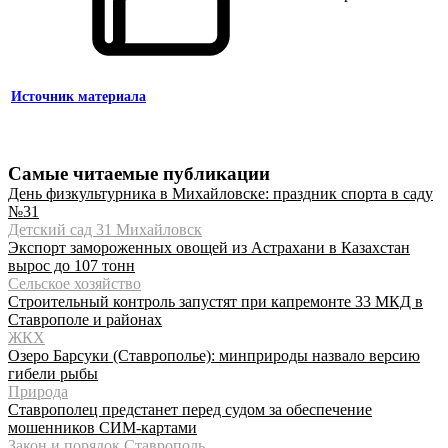
Источник материала
Самые читаемые публикации
День физкультурника в Михайловске: праздник спорта в саду
№31
Детский сад 31 Михайловск
Экспорт замороженных овощей из Астрахани в Казахстан
вырос до 107 тонн
Сельское хозяйство
Строительный контроль запустят при капремонте 33 МКД в
Ставрополе и районах
ЖКХ
Озеро Барсуки (Ставрополье): минприроды назвало версию
гибели рыбы
Природа
Ставрополец предстанет перед судом за обеспечение
мошенников СИМ-картами
Закон и порядок Ставрополь