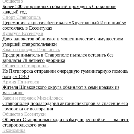
Общество
Более 500 спортивных событий проходят в Ставрополе
каждый год
Спорт Ставрополь
Церемония закрытия фестиваля «Хрустальный ИсточникЪ»
состоялась в Ессентуках
Культура Ессентуки
Двух адвокатов обвиняют в мошенничестве с имуществом
умершей ставропольчанки
Закон и порядок Георгиевск
Предприниматель в Ставрополе пытался оставить без
зарплаты 78-летнего дворника
Общество Ставрополь
Из Пятигорска отправили очередную гуманитарную помощь
бойцам СВО
Армия Пятигорск
Жителя Шпаковского округа обвиняют в семи кражах из
магазинов
Закон и порядок Михайловск
Ставрополец поблагодарил автоинспекторов за спасение его
грузовика от возгорания
Общество Ессентуки
Общепит Ставрополья входит в фазу перестройки — эксперт
ставропольского вуза
Экономика