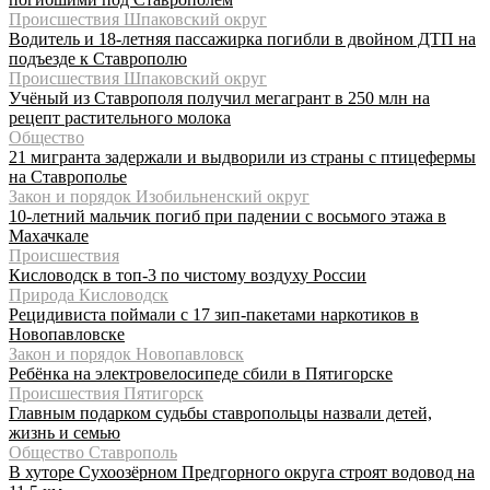
Происшествия Шпаковский округ
Водитель и 18-летняя пассажирка погибли в двойном ДТП на
подъезде к Ставрополю
Происшествия Шпаковский округ
Учёный из Ставрополя получил мегагрант в 250 млн на
рецепт растительного молока
Общество
21 мигранта задержали и выдворили из страны с птицефермы
на Ставрополье
Закон и порядок Изобильненский округ
10-летний мальчик погиб при падении с восьмого этажа в
Махачкале
Происшествия
Кисловодск в топ-3 по чистому воздуху России
Природа Кисловодск
Рецидивиста поймали с 17 зип-пакетами наркотиков в
Новопавловске
Закон и порядок Новопавловск
Ребёнка на электровелосипеде сбили в Пятигорске
Происшествия Пятигорск
Главным подарком судьбы ставропольцы назвали детей,
жизнь и семью
Общество Ставрополь
В хуторе Сухоозёрном Предгорного округа строят водовод на