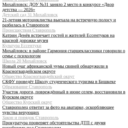
Михайловск: ДОУ №31 заняло 2 место в конкурсе «Двор
детства — 2026»
Детский сад 31 Михайловск
21-летняя мотоциклистка выехала на встречную полосу и
разбилась в Ставрополе
Происшествия Ставрополь
Катрин Денёв встречает гостей и жителей Ессентуков на
красной дорожке музея
Культура Ессентуки
Михайловск: в районе Гармония старшеклассники говорили о
семье с психологом
Школа 20 Михайловск
Новый очаг африканской чумы свиней обнаружили в
Красногвардейском округе
Общество Красногвардейский округ
СКФУ проведёт Школу студенческого туризма в Бишкеке
Образование Ставрополь
Участок дороги, повреждённый в июне селем, восстановили в
Курском округе
Общество Курский округ
Ставрополец ответит за фото на аватарке, оскорбляющее
чувства верующих
Закон и порядок Ставрополь
Прокуратура проверяет обстоятельства ДТП с двумя
погибшими под Ставрополем