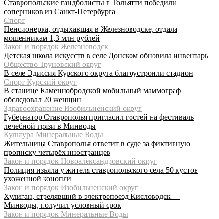
Ставропольские гандболисты в Тольятти победили
соперников из Санкт-Петербурга
Спорт
Пенсионерка, отдыхавшая в Железноводске, отдала
мошенникам 1,3 млн рублей
Закон и порядок Железноводск
Детская школа искусств в селе Донском обновила инвентарь
Общество Труновский округ
В селе Эдиссия Курского округа благоустроили стадион
Спорт Курский округ
В станице Каменнобродской мобильный маммограф
обследовал 20 женщин
Здравоохранение Изобильненский округ
Губернатор Ставрополья пригласил гостей на фестиваль
лечебной грязи в Минводы
Культура Минеральные Воды
Жительница Ставрополья ответит в суде за фиктивную
прописку четырёх иностранцев
Закон и порядок Новоалександровский округ
Полиция изъяла у жителя ставропольского села 50 кустов
ухоженной конопли
Закон и порядок Изобильненский округ
Хулиган, стрелявший в электропоезд Кисловодск —
Минводы, получил условный срок
Закон и порядок Минеральные Воды