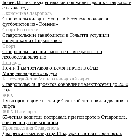
Более 338 тыс. квадратных метров жилья сдали в Ставрополе
с начала года
Экономика Ставрополь
Ставропольские динамовцы в Ессентуках одолели
футболистов из «Тюмени»
Спорт Ессентуки
Ставропольские гандболисты в Тольятти уступили
соперникам из Подмосковья
Спорт
Ставрополье: весной выполнены все работы по
лесовосстановлению
Природа
Почти 1 км тротуаров отремонтируют в сёлах
Минераловодского округа
Благоустройство Минераловодский округ
Ставрополье: 40 проектов обновления электросетей до 2030
года
ЖКХ
Пятигорск: в доме на улице Сельской установили два новых
лифта
ЖКХ Пятигорск
65-летняя водитель пострадала при повороте в Ставрополе,
сбитая попутной машиной
Происшествия Ставрополь
Два рейса отменили, ещё 14 задерживаются в аэропортах