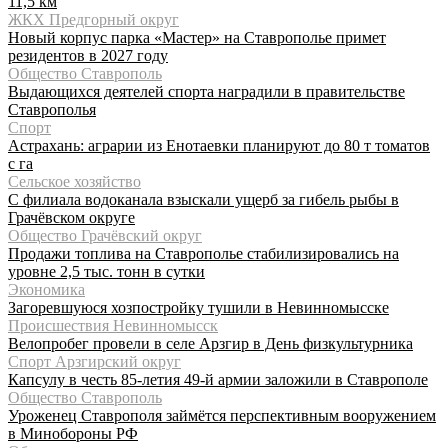
11,5 км
ЖКХ Предгорный округ
Новый корпус парка «Мастер» на Ставрополье примет
резидентов в 2027 году
Общество Ставрополь
Выдающихся деятелей спорта наградили в правительстве
Ставрополья
Спорт
Астрахань: аграрии из Енотаевки планируют до 80 т томатов
с га
Сельское хозяйство
С филиала водоканала взыскали ущерб за гибель рыбы в
Грачёвском округе
Общество Грачёвский округ
Продажи топлива на Ставрополье стабилизировались на
уровне 2,5 тыс. тонн в сутки
Экономика
Загоревшуюся хозпостройку тушили в Невинномысске
Происшествия Невинномысск
Велопробег провели в селе Арзгир в День физкультурника
Спорт Арзгирский округ
Капсулу в честь 85-летия 49-й армии заложили в Ставрополе
Общество Ставрополь
Уроженец Ставрополя займётся перспективным вооружением
в Минобороны РФ