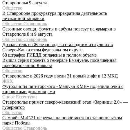
Ставрополья 9 августа
Общество
В Ставрополе прокуратура прекратила деятельность
незаконной заправки
Общество Ставрополь
Сезонные овощи, фрукты и арбузы повезут на ярмарки в
Ставрополе 8 и 9 августа
Общество Ставрополь
Дознаватель из Железноводска стал одним из лучших в
Северо-Кавказском федеральном округе
68 штрафов ГИБДД оплачены в полном объеме
Вышла серия проекта о генерале Емануеле, посвящённая
преобразованию Кавказа
Общество
Ставрополье: в 2026 году ввели 31 новый лифт в 12 МКД
ЖКХ
Футболисты пятигорского «Машука-КМВ» поделили очки с
кировскими динамовцами
Спорт Ессентуки
Ставрополье примет северо-кавказский этап «Зарницы 2.0» —
губернатор
Общество
Самолёт МиГ-21 переехал на новое место в ставропольском
парке Победы
Общество Ставрополь