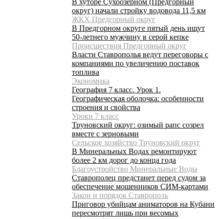
В хуторе Сухоозёрном (Предгорный
округ) начали стройку водовода 11,5 км
ЖКХ Предгорный округ
В Предгорном округе пятый день ищут
50-летнего мужчину в серой кепке
Происшествия Предгорный округ
Власти Ставрополья ведут переговоры с
компаниями по увеличению поставок
топлива
Экономика
География 7 класс. Урок 1.
Географическая оболочка: особенности
строения и свойства
Уроки 7 класс
Труновский округ: озимый рапс созрел
вместе с зерновыми
Сельское хозяйство Труновский округ
В Минеральных Водах ремонтируют
более 2 км дорог до конца года
Благоустройство Минеральные Воды
Ставрополец предстанет перед судом за
обеспечение мошенников СИМ-картами
Закон и порядок Ставрополь
Приговор убийцам аниматоров на Кубани
пересмотрят лишь при весомых