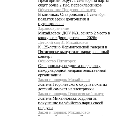
Предгорный округ: 1 сентября за парты
сядут более 2 тыс. первоклассников
Образование Предгорный округ
В клиниках Ставрополья с 1 сентября
появятся врачи долголетия и
нутрициологи
Здравоохранение
Михайловск: ДОУ №31 заняло 2 место в
конкурсе «Двор детства — 2026»
Детский сад 31 Михайловск
К 125-летию Лермонтовской галереи в
Пятигорске выпустили маркированный
конверт
Общество Пятигорск
Ставропольца осудят за поддержку
международной неправительственной
организации
Закон и порядок Михайловск
Житель Георгиевского округа похитил
детский самокат из электрички
Закон и порядок Георгиевский округ
Житель Михайловска осудили за
покушение на убийство парня своей
подруги
Закон и порядок Михайловск