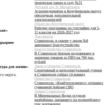
творческие панно в саду №31
Детский сад 31 Михайловск
Агропредприятие в Кочубеевском округе
обеспечили дополнительной
электроэнергией
Общество Кочубеевский округ
Рабочие программы по географии для 5-
кая»
.
11 классов на 2026-2027 год
Документы
Ставрополь: в сквере у лицея №8
арьерное
завершают благоустройство
Благоустройство Ставрополь
В Ставрополе братьев подозревают в
хищении товаров из ПВЗ на 760 тыс.
рублей
Закон и порядок Ставрополь
тура для жизни»
.
Спортивный и интеллектуальный турнир
в Ставрополе собрал 14 команд
го округа.
Общество Ставрополь
Ставрополь: «Крайтеплоэнерго» отправил
гумконвой бойцам СВО
Армия Ставрополь
В Минеральных Водах осудили
разбойника, напавшего на полицейского
при задержании