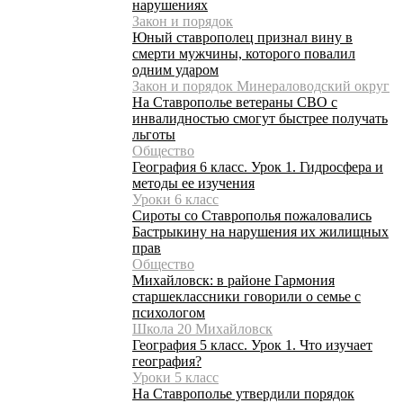
нарушениях
Закон и порядок
Юный ставрополец признал вину в
смерти мужчины, которого повалил
одним ударом
Закон и порядок Минераловодский округ
На Ставрополье ветераны СВО с
инвалидностью смогут быстрее получать
льготы
Общество
География 6 класс. Урок 1. Гидросфера и
методы ее изучения
Уроки 6 класс
Сироты со Ставрополья пожаловались
Бастрыкину на нарушения их жилищных
прав
Общество
Михайловск: в районе Гармония
старшеклассники говорили о семье с
психологом
Школа 20 Михайловск
География 5 класс. Урок 1. Что изучает
география?
Уроки 5 класс
На Ставрополье утвердили порядок