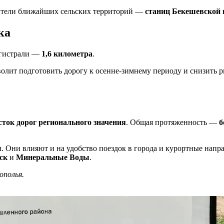
жители ближайших сельских территорий —
станиц Бекешевской 
ка
магистрали —
1,6 километра
.
волит подготовить дорогу к осенне-зимнему периоду и снизить р
сток дорог регионального значения
. Общая протяженность —
б
. Они влияют и на удобство поездок в города и курортные напр
ск
и
Минеральные Воды
.
ополья.