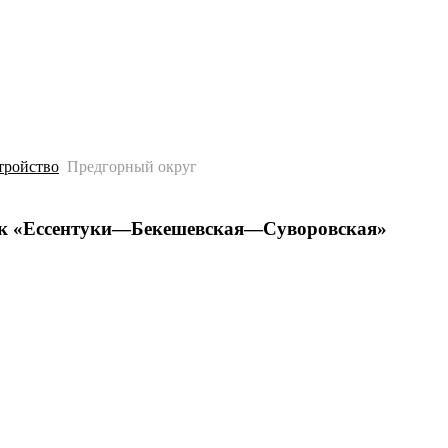
История
Путеводитель
Гео-образование
тройство
Предгорный округ
ток «Ессентуки—Бекешевская—Суворовская»