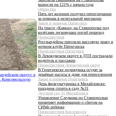
выросли на 121% с начала года
Общество
Пять лет колонии получил пятигорчанин
за помощь в нелегальной миграции
Закон и порядок Пятигорск
На трассе «Кавказ» на Ставрополье под
колёсами легковушки погиб пешеход
Происшествия
Росгвардейцы пресекли массовую драку в
ночном клубе Пятигорска
Происшествия Пятигорск
В Левокумском округе в ДТП пострадали
водитель и пассажир
Происшествия Левокумский округ
В Георгиевске подрядчика осудят за
дешёвые насосы в доме для переселенцев
ардейском округе: в
Закон и порядок Георгиевск
. Комсомольскую
День физкультурника в Михайловске:
праздник спорта в саду №31
Детский сад 31 Михайловск
Управление Следкома по Ставрополью
проверяет информацию о сбитом на
СИМе ребёнке
Происшествия Кисловодск