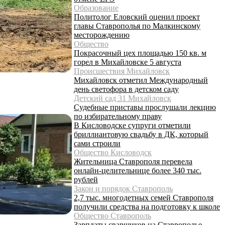
Образование
Политолог Еловский оценил проект
главы Ставрополья по Малкинскому
месторождению
Общество
Покрасочный цех площадью 150 кв. м
горел в Михайловске 5 августа
Происшествия Михайловск
Михайловск отметил Международный
день светофора в детском саду
Детский сад 31 Михайловск
Судебные приставы прослушали лекцию
по избирательному праву
В Кисловодске супруги отметили
бриллиантовую свадьбу в ДК, который
сами строили
Общество Кисловодск
Жительница Ставрополя перевела
онлайн-целительнице более 340 тыс.
рублей
Закон и порядок Ставрополь
2,7 тыс. многодетных семей Ставрополя
получили средства на подготовку к школе
Общество Ставрополь
Зарплаты сварщиков на Ставрополье