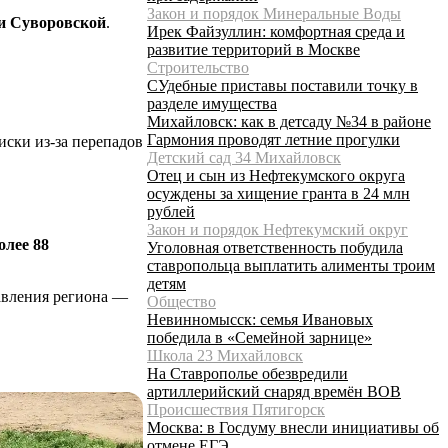
Закон и порядок Минеральные Воды
и Суворовской
.
Ирек Файзуллин: комфортная среда и
развитие территорий в Москве
Строительство
СУдебные приставы поставили точку в
разделе имущества
Михайловск: как в детсаду №34 в районе
Гармония проводят летние прогулки
иски из-за перепадов
Детский сад 34 Михайловск
Отец и сын из Нефтекумского округа
осуждены за хищение гранта в 24 млн
рублей
Закон и порядок Нефтекумский округ
олее 88
Уголовная ответственность побудила
ставропольца выплатить алименты троим
детям
авления региона —
Общество
Невинномысск: семья Ивановых
победила в «Семейной зарнице»
Школа 23 Михайловск
На Ставрополье обезвредили
артиллерийский снаряд времён ВОВ
Происшествия Пятигорск
Москва: в Госдуму внесли инициативы об
отмене ЕГЭ