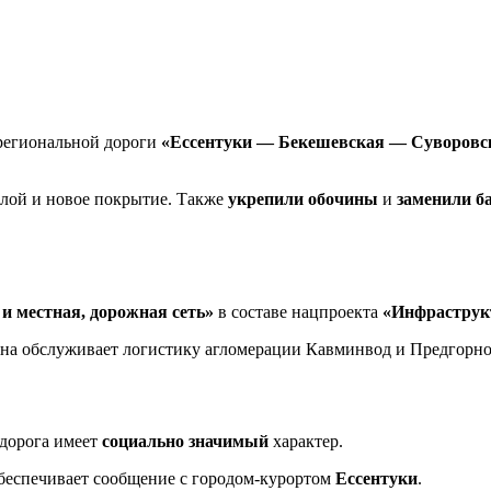
 региональной дороги
«Ессентуки — Бекешевская — Суворовс
слой и новое покрытие. Также
укрепили обочины
и
заменили б
и местная, дорожная сеть»
в составе нацпроекта
«Инфраструк
Она обслуживает логистику агломерации Кавминвод и Предгорно
 дорога имеет
социально значимый
характер.
обеспечивает сообщение с городом-курортом
Ессентуки
.