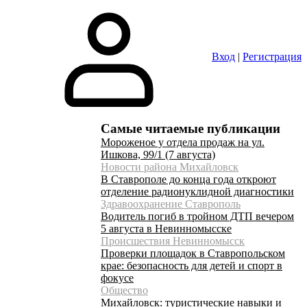
Вход
|
Регистрация
Самые читаемые публикации
Мороженое у отдела продаж на ул.
Ишкова, 99/1 (7 августа)
Новости района Михайловск
В Ставрополе до конца года откроют
отделение радионуклидной диагностики
Здравоохранение Ставрополь
Водитель погиб в тройном ДТП вечером
5 августа в Невинномысске
Происшествия Невинномысск
Проверки площадок в Ставропольском
крае: безопасность для детей и спорт в
фокусе
Общество
Михайловск: туристические навыки и