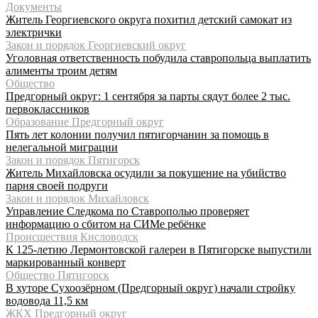
Документы
Житель Георгиевского округа похитил детский самокат из
электрички
Закон и порядок Георгиевский округ
Уголовная ответственность побудила ставропольца выплатить
алименты троим детям
Общество
Предгорный округ: 1 сентября за парты сядут более 2 тыс.
первоклассников
Образование Предгорный округ
Пять лет колонии получил пятигорчанин за помощь в
нелегальной миграции
Закон и порядок Пятигорск
Житель Михайловска осудили за покушение на убийство
парня своей подруги
Закон и порядок Михайловск
Управление Следкома по Ставрополью проверяет
информацию о сбитом на СИМе ребёнке
Происшествия Кисловодск
К 125-летию Лермонтовской галереи в Пятигорске выпустили
маркированный конверт
Общество Пятигорск
В хуторе Сухоозёрном (Предгорный округ) начали стройку
водовода 11,5 км
ЖКХ Предгорный округ