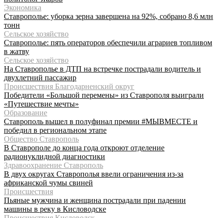
Экономика
Ставрополье: уборка зерна завершена на 92%, собрано 8,6 млн
тонн
Сельское хозяйство
Ставрополье: пять операторов обеспечили аграриев топливом
в жатву
Сельское хозяйство
На Ставрополье в ДТП на встречке пострадали водитель и
двухлетний пассажир
Происшествия Благодарненский округ
Победители «Большой перемены» из Ставрополя выиграли
«Путешествие мечты»
Образование
Ставрополь вышел в полуфинал премии #МЫВМЕСТЕ и
победил в региональном этапе
Общество Ставрополь
В Ставрополе до конца года откроют отделение
радионуклидной диагностики
Здравоохранение Ставрополь
В двух округах Ставрополья ввели ограничения из-за
африканской чумы свиней
Происшествия
Пьяные мужчина и женщина пострадали при падении
машины в реку в Кисловодске
Происшествия Кисловодск