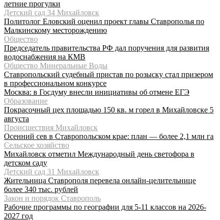
летние прогулки
Детский сад 34 Михайловск
Политолог Еловский оценил проект главы Ставрополья по
Малкинскому месторождению
Общество
Председатель правительства РФ дал поручения для развития
водоснабжения на КМВ
Общество Минеральные Воды
Ставропольский судебный пристав по розыску стал призером
в профессиональном конкурсе
Москва: в Госдуму внесли инициативы об отмене ЕГЭ
Образование
Покрасочный цех площадью 150 кв. м горел в Михайловске 5
августа
Происшествия Михайловск
Осенний сев в Ставропольском крае: план — более 2,1 млн га
Сельское хозяйство
Михайловск отметил Международный день светофора в
детском саду
Детский сад 31 Михайловск
Жительница Ставрополя перевела онлайн-целительнице
более 340 тыс. рублей
Закон и порядок Ставрополь
Рабочие программы по географии для 5-11 классов на 2026-
2027 год