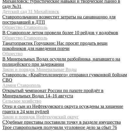
Михайловск: туристические навыки и творческие панно в
саду №31
Детский сад 31 Михайловск
Ставропольчанин возместит затраты на санавиацию для
пострадавшей в ДТП
Общество Ставрополь
В Ставрополе летом провели более 10 рейдов у водоёмов
Общество Ставрополь
Танатопрактик Горушкин: Нас просят продать вещи
покойников для наведения порчи
Общество
В Минеральных Водах осудили разбойника, напавшего на
полицейского при задержании
Закон и порядок Минеральные Воды
Ставрополь: «Крайтеплоэнерго» отправил гумконвой бойцам
СВО
Армия Ставрополь
Открытый чемпионат России по пахоте пройдёт в
Минеральных Водах 14–16 августа
Сельское хозяйство
Отец и сын из Нефтекумского округа осуждены за хищение
гранта в 24 млн рублей
Закон и порядок Нефтекумский округ
СУдебные приставы поставили точку в разделе имущества
Трое ставропольцев получили уголовное дело за сбыт 76