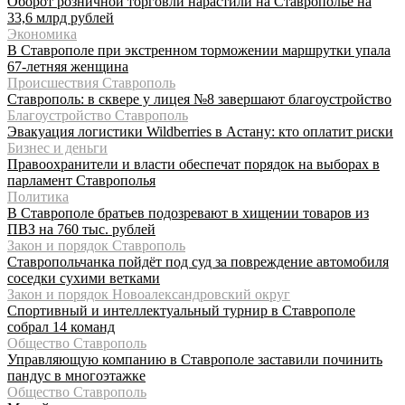
Оборот розничной торговли нарастили на Ставрополье на
33,6 млрд рублей
Экономика
В Ставрополе при экстренном торможении маршрутки упала
67-летняя женщина
Происшествия Ставрополь
Ставрополь: в сквере у лицея №8 завершают благоустройство
Благоустройство Ставрополь
Эвакуация логистики Wildberries в Астану: кто оплатит риски
Бизнес и деньги
Правоохранители и власти обеспечат порядок на выборах в
парламент Ставрополья
Политика
В Ставрополе братьев подозревают в хищении товаров из
ПВЗ на 760 тыс. рублей
Закон и порядок Ставрополь
Ставропольчанка пойдёт под суд за повреждение автомобиля
соседки сухими ветками
Закон и порядок Новоалександровский округ
Спортивный и интеллектуальный турнир в Ставрополе
собрал 14 команд
Общество Ставрополь
Управляющую компанию в Ставрополе заставили починить
пандус в многоэтажке
Общество Ставрополь