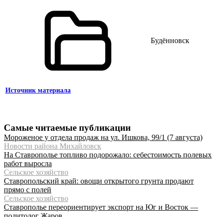
Будённовск
Источник материала
Самые читаемые публикации
Мороженое у отдела продаж на ул. Ишкова, 99/1 (7 августа)
Новости района Михайловск
На Ставрополье топливо подорожало: себестоимость полевых
работ выросла
Сельское хозяйство
Ставропольский край: овощи открытого грунта продают
прямо с полей
Сельское хозяйство
Ставрополье переориентирует экспорт на Юг и Восток —
политолог Жаров