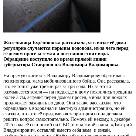
Жительница Будённовска рассказала, что возле её дома
регулярно случаются порывы водовода, из-за чего перед
её домом просела земля и постоянно стоит вода.
Обращение поступило во время прямой линии
губернатора Ставрополья Владимира Владимирова.
На прямую линию к Владимиру Владимирову обратилась
пенсионерка, мама мобилизованного бойца. Она рассказала,
что её топит уже третий раз за три года. Из-за этого
размывается земля — на подъезде к дому появились трещины
более 3 см, асфальт перед домом просел, а вода при дождях
продолжает заходить во двор. Она также рассказала, что
обращалась в водоканал и местную администрацию, но ей
сказали, что это её придомовая территория и она должна
решить вопрос самостоятельно. Помочь ей некому, в декабре
2025 года её сын погиб на СВО, и она живёт одна. «Дмитрий
Владимирович, оставляй вместо себя зама, и езжай,
разбирайся в ситуации. Объём работ и предложения по этой