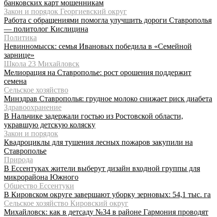
банковских карт мошенникам
Закон и порядок Георгиевский округ
Работа с обращениями помогла улучшить дороги Ставрополья
— политолог Кислицина
Политика
Невинномысск: семья Ивановых победила в «Семейной
зарнице»
Школа 23 Михайловск
Мелиорация на Ставрополье: рост орошения поддержит
семена
Сельское хозяйство
Минздрав Ставрополья: грудное молоко снижает риск диабета
Здравоохранение
В Нальчике задержали гостью из Ростовской области,
укравшую детскую коляску
Закон и порядок
Квадроциклы для тушения лесных пожаров закупили на
Ставрополье
Природа
В Ессентуках жители выберут дизайн входной группы для
микрорайона Южного
Общество Ессентуки
В Кировском округе завершают уборку зерновых: 54,1 тыс. га
Сельское хозяйство Кировский округ
Михайловск: как в детсаду №34 в районе Гармония проводят