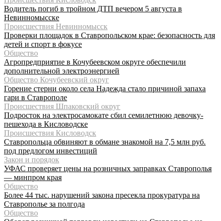
Водитель погиб в тройном ДТП вечером 5 августа в
Невинномысске
Происшествия Невинномысск
Проверки площадок в Ставропольском крае: безопасность для
детей и спорт в фокусе
Общество
Агропредприятие в Кочубеевском округе обеспечили
дополнительной электроэнергией
Общество Кочубеевский округ
Горение стерни около села Надежда стало причиной запаха
гари в Ставрополе
Происшествия Шпаковский округ
Подросток на электросамокате сбил семилетнюю девочку-
пешехода в Кисловодске
Происшествия Кисловодск
Ставропольца обвиняют в обмане знакомой на 7,5 млн руб.
под предлогом инвестиций
Закон и порядок
УФАС проверяет цены на розничных заправках Ставрополья
— минпром края
Общество
Более 44 тыс. нарушений закона пресекла прокуратура на
Ставрополье за полгода
Общество