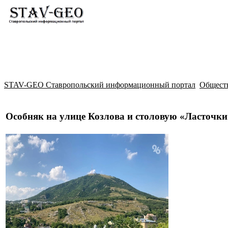
Новости
Жилой район Гармония
Искать
STAV-GEO Ставропольский информационный портал
Общест
Особняк на улице Козлова и столовую «Ласточк