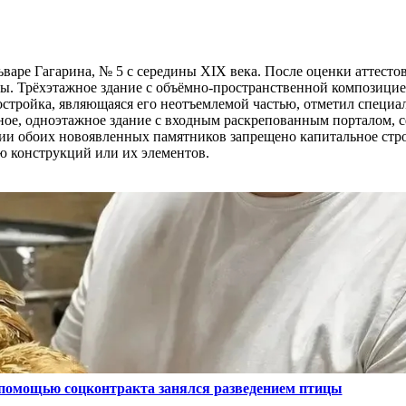
ьваре Гагарина, № 5 с середины XIX века. После оценки аттесто
ы. Трёхэтажное здание с объёмно-пространственной композици
остройка, являющаяся его неотъемлемой частью, отметил специа
ьное, одноэтажное здание с входным раскрепованным порталом, 
рии обоих новоявленных памятников запрещено капитальное стр
ю конструкций или их элементов.
 помощью соцконтракта занялся разведением птицы