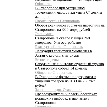
Общество
В Ставрополе при экстренном
торможении маршрутки упала 67-летняя
женщина
Происшествия Ставрополь
Оборот розничной торговли нарастили на
Ставрополье на 33,6 млрд рублей
Экономика
Ставрополь: в сквере у лицея №8
завершают благоустройство
Благоустройство Ставрополь
Эвакуация логистики Wildberries в
Астану: кто оплатит риски
Бизнес и деньги
Спортивный и интеллектуальный турнир
в Ставрополе собрал 14 команд
Общество Ставрополь
В Ставрополе братьев подозревают в
хищении товаров из ПВЗ на 760 тыс.
рублей
Закон и порядок Ставрополь
Правоохранители и власти обеспечат
порядок на выборах в парламент
Ставрополья
Политика