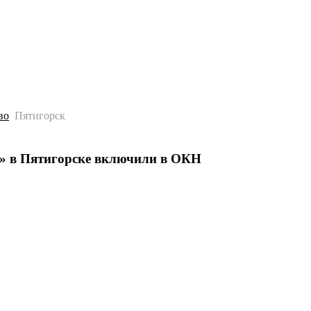
История
Путеводитель
Гео-образование
во
Пятигорск
и» в Пятигорске включили в ОКН