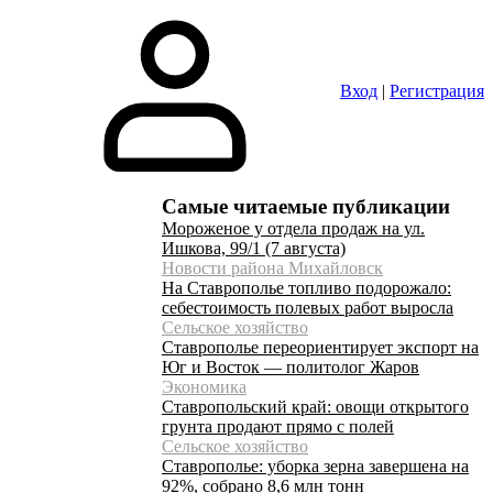
Вход
|
Регистрация
Самые читаемые публикации
Мороженое у отдела продаж на ул.
Ишкова, 99/1 (7 августа)
Новости района Михайловск
На Ставрополье топливо подорожало:
себестоимость полевых работ выросла
Сельское хозяйство
Ставрополье переориентирует экспорт на
Юг и Восток — политолог Жаров
Экономика
Ставропольский край: овощи открытого
грунта продают прямо с полей
Сельское хозяйство
Ставрополье: уборка зерна завершена на
92%, собрано 8,6 млн тонн