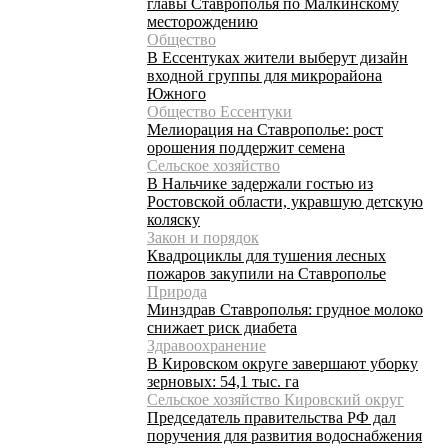
главы Ставрополья по Малкинскому
месторождению
Общество
В Ессентуках жители выберут дизайн
входной группы для микрорайона
Южного
Общество Ессентуки
Мелиорация на Ставрополье: рост
орошения поддержит семена
Сельское хозяйство
В Нальчике задержали гостью из
Ростовской области, укравшую детскую
коляску
Закон и порядок
Квадроциклы для тушения лесных
пожаров закупили на Ставрополье
Природа
Минздрав Ставрополья: грудное молоко
снижает риск диабета
Здравоохранение
В Кировском округе завершают уборку
зерновых: 54,1 тыс. га
Сельское хозяйство Кировский округ
Председатель правительства РФ дал
поручения для развития водоснабжения