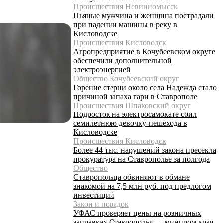
Происшествия Невинномысск
Пьяные мужчина и женщина пострадали
при падении машины в реку в
Кисловодске
Происшествия Кисловодск
Агропредприятие в Кочубеевском округе
обеспечили дополнительной
электроэнергией
Общество Кочубеевский округ
Горение стерни около села Надежда стало
причиной запаха гари в Ставрополе
Происшествия Шпаковский округ
Подросток на электросамокате сбил
семилетнюю девочку-пешехода в
Кисловодске
Происшествия Кисловодск
Более 44 тыс. нарушений закона пресекла
прокуратура на Ставрополье за полгода
Общество
Ставропольца обвиняют в обмане
знакомой на 7,5 млн руб. под предлогом
инвестиций
Закон и порядок
УФАС проверяет цены на розничных
заправках Ставрополья — минпром края