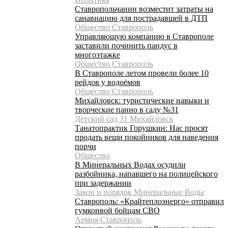
Ставропольчанин возместит затраты на
санавиацию для пострадавшей в ДТП
Общество Ставрополь
Управляющую компанию в Ставрополе
заставили починить пандус в
многоэтажке
Общество Ставрополь
В Ставрополе летом провели более 10
рейдов у водоёмов
Общество Ставрополь
Михайловск: туристические навыки и
творческие панно в саду №31
Детский сад 31 Михайловск
Танатопрактик Горушкин: Нас просят
продать вещи покойников для наведения
порчи
Общество
В Минеральных Водах осудили
разбойника, напавшего на полицейского
при задержании
Закон и порядок Минеральные Воды
Ставрополь: «Крайтеплоэнерго» отправил
гумконвой бойцам СВО
Армия Ставрополь