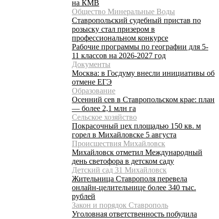
на КМВ
Общество Минеральные Воды
Ставропольский судебный пристав по
розыску стал призером в
профессиональном конкурсе
Рабочие программы по географии для 5-
11 классов на 2026-2027 год
Документы
Москва: в Госдуму внесли инициативы об
отмене ЕГЭ
Образование
Осенний сев в Ставропольском крае: план
— более 2,1 млн га
Сельское хозяйство
Покрасочный цех площадью 150 кв. м
горел в Михайловске 5 августа
Происшествия Михайловск
Михайловск отметил Международный
день светофора в детском саду
Детский сад 31 Михайловск
Жительница Ставрополя перевела
онлайн-целительнице более 340 тыс.
рублей
Закон и порядок Ставрополь
Уголовная ответственность побудила