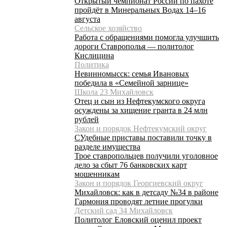
Открытый чемпионат России по пахоте
пройдёт в Минеральных Водах 14–16
августа
Сельское хозяйство
Работа с обращениями помогла улучшить
дороги Ставрополья — политолог
Кислицина
Политика
Невинномысск: семья Ивановых
победила в «Семейной зарнице»
Школа 23 Михайловск
Отец и сын из Нефтекумского округа
осуждены за хищение гранта в 24 млн
рублей
Закон и порядок Нефтекумский округ
СУдебные приставы поставили точку в
разделе имущества
Трое ставропольцев получили уголовное
дело за сбыт 76 банковских карт
мошенникам
Закон и порядок Георгиевский округ
Михайловск: как в детсаду №34 в районе
Гармония проводят летние прогулки
Детский сад 34 Михайловск
Политолог Еловский оценил проект