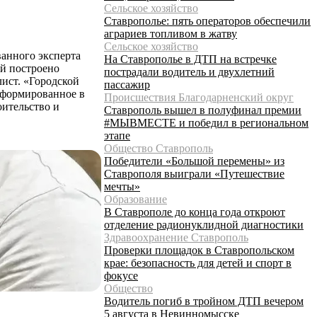
Сельское хозяйство
Ставрополье: пять операторов обеспечили
аграриев топливом в жатву
Сельское хозяйство
ванного эксперта
На Ставрополье в ДТП на встречке
ей построено
пострадали водитель и двухлетний
лист. «Городской
пассажир
сформированное в
Происшествия Благодарненский округ
оительство и
Ставрополь вышел в полуфинал премии
#МЫВМЕСТЕ и победил в региональном
этапе
Общество Ставрополь
Победители «Большой перемены» из
Ставрополя выиграли «Путешествие
мечты»
Образование
В Ставрополе до конца года откроют
отделение радионуклидной диагностики
Здравоохранение Ставрополь
Проверки площадок в Ставропольском
крае: безопасность для детей и спорт в
фокусе
Общество
Водитель погиб в тройном ДТП вечером
5 августа в Невинномысске