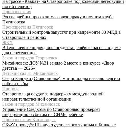
На трассе «Кавказ» на Ставрополье под колёсами легковушки
погиб пешеход
Происшествия
Росгвардейцы пресекли массовую драку в ночном клубе
Пятигорска
Происшествия Пятигорск
Строительный контроль запустят при капремонте 33 МКД в
Ставрополе и районах
ЖКХ
В Георгиевске подрядчика осудят за дешёвые насосы в доме
для переселенцев
Закон и порядок Георгиевск
Михайловск: ДОУ №31 заняло 2 место в конкурсе «Двор
детства — 2026»
Детский сад 31 Михайловск
Озеро Барсуки (Ставрополье): минприроды назвало версию
гибели рыбы
Природа
Ставропольца осудят за поддержку международной
неправительственной организации
Закон и порядок Михайловск
Управление Следкома по Ставрополью проверяет
информацию о сбитом на СИМе ребёнке
Происшествия Кисловодск
СКФУ проведёт Школу студенческого туризма в Бишкеке