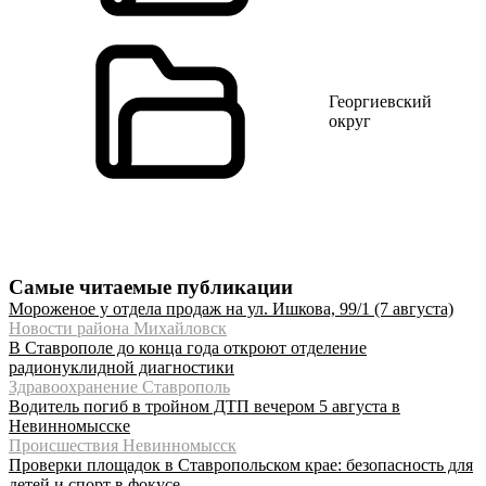
Георгиевский
округ
Самые читаемые публикации
Мороженое у отдела продаж на ул. Ишкова, 99/1 (7 августа)
Новости района Михайловск
В Ставрополе до конца года откроют отделение
радионуклидной диагностики
Здравоохранение Ставрополь
Водитель погиб в тройном ДТП вечером 5 августа в
Невинномысске
Происшествия Невинномысск
Проверки площадок в Ставропольском крае: безопасность для
детей и спорт в фокусе