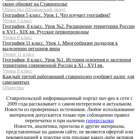
скоро обновят на Ставрополье
Общество Шпаковский округ
География 5 класс. Урок 1. Что изучает география?
Уроки 5 класс
География, 8 класс. Урок №2. Расширение территории России
в XVI - XIX вв. Русские первопроходцы
Уроки 8 класс
География 11 класс. Урок 1. Многообразие подходов к
выделению регионов мира
Уроки 11 класс
География, 8 класс. Урок №1. История освоения и заселения
территории современной России в XI - XVI вв.
Уроки 8 класс
Каждый третий работающий ставрополец одобряет налог для
самозанятых
Общество
Ставропольский информационный портал stav-geo в сети с
2009 года рассказывает о самом интересном и актуальном.
Новости из проверенных источников. Любое использование
материалов допускается только при соблюдении правил
перепечатки и при наличии
гиперссылки
Новости, аналитика, прогнозы и другие материалы,
представленные на данном сайте, не являются офертой или
рекомендацией к покупке или продаже каких-либо активов