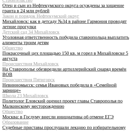
Строительство
Отец и сын из Нефтекумского округа осуждены за хищение
гранта в 24 млн рублей
Закон и порядок Нефтекумский округ
Михайловск: как в детсаду №34 в районе Гармония проводят
летние прогулки
Детский сад 34 Михайловск
Уголовная ответственность побудила ставропольца выплатить
алименты троим детям
Общество
Покрасочный цех площадью 150 кв. м горел в Михайловске 5
августа
Происшествия Михайловск
На Ставрополье обезвредили артиллерийский снаряд времён
ВОВ
Происшествия Пятигорск
Невинномысск: семья Ивановых победила в «Семейной
зарнице»
Школа 23 Михайловск
Политолог Еловский оценил проект главы Ставрополья по
Малкинскому месторождению
Общество
Москва: в Госдуму внесли инициативы об отмене ЕГЭ
Образование
Судебные приставы прослушали лекцию по избирательному