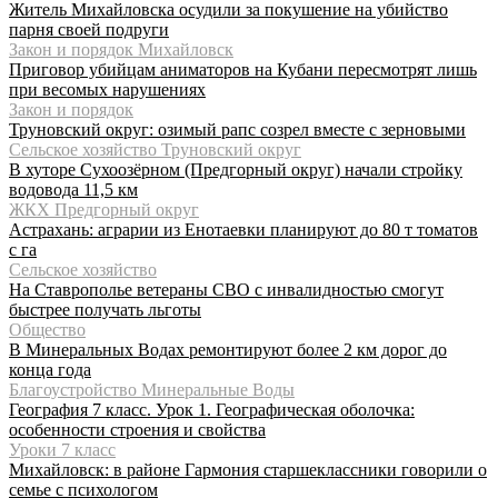
Житель Михайловска осудили за покушение на убийство
парня своей подруги
Закон и порядок Михайловск
Приговор убийцам аниматоров на Кубани пересмотрят лишь
при весомых нарушениях
Закон и порядок
Труновский округ: озимый рапс созрел вместе с зерновыми
Сельское хозяйство Труновский округ
В хуторе Сухоозёрном (Предгорный округ) начали стройку
водовода 11,5 км
ЖКХ Предгорный округ
Астрахань: аграрии из Енотаевки планируют до 80 т томатов
с га
Сельское хозяйство
На Ставрополье ветераны СВО с инвалидностью смогут
быстрее получать льготы
Общество
В Минеральных Водах ремонтируют более 2 км дорог до
конца года
Благоустройство Минеральные Воды
География 7 класс. Урок 1. Географическая оболочка:
особенности строения и свойства
Уроки 7 класс
Михайловск: в районе Гармония старшеклассники говорили о
семье с психологом