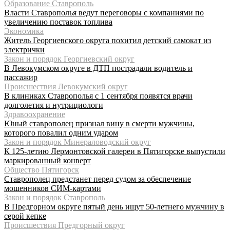
Образование Ставрополь
Власти Ставрополья ведут переговоры с компаниями по
увеличению поставок топлива
Экономика
Житель Георгиевского округа похитил детский самокат из
электрички
Закон и порядок Георгиевский округ
В Левокумском округе в ДТП пострадали водитель и
пассажир
Происшествия Левокумский округ
В клиниках Ставрополья с 1 сентября появятся врачи
долголетия и нутрициологи
Здравоохранение
Юный ставрополец признал вину в смерти мужчины,
которого повалил одним ударом
Закон и порядок Минераловодский округ
К 125-летию Лермонтовской галереи в Пятигорске выпустили
маркированный конверт
Общество Пятигорск
Ставрополец предстанет перед судом за обеспечение
мошенников СИМ-картами
Закон и порядок Ставрополь
В Предгорном округе пятый день ищут 50-летнего мужчину в
серой кепке
Происшествия Предгорный округ