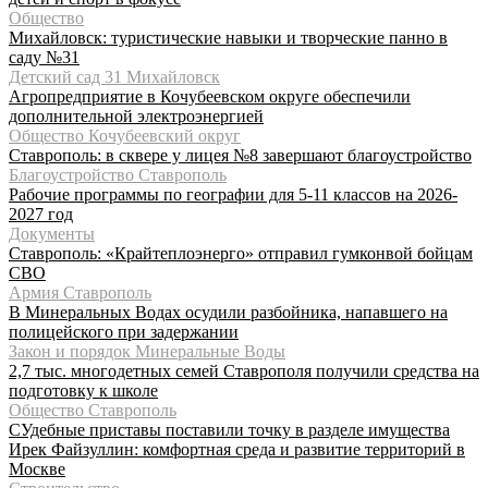
Общество
Михайловск: туристические навыки и творческие панно в
саду №31
Детский сад 31 Михайловск
Агропредприятие в Кочубеевском округе обеспечили
дополнительной электроэнергией
Общество Кочубеевский округ
Ставрополь: в сквере у лицея №8 завершают благоустройство
Благоустройство Ставрополь
Рабочие программы по географии для 5-11 классов на 2026-
2027 год
Документы
Ставрополь: «Крайтеплоэнерго» отправил гумконвой бойцам
СВО
Армия Ставрополь
В Минеральных Водах осудили разбойника, напавшего на
полицейского при задержании
Закон и порядок Минеральные Воды
2,7 тыс. многодетных семей Ставрополя получили средства на
подготовку к школе
Общество Ставрополь
СУдебные приставы поставили точку в разделе имущества
Ирек Файзуллин: комфортная среда и развитие территорий в
Москве