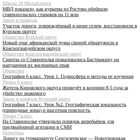
Школа 20 Михайловск
МВД показало, как курьеры из Ростова обобрали
ставропольских стариков на 11 млн
Закон и порядок
Участок дороги, повреждённый в июне селем, восстановили в
Курском округе
Общество Курский округ
Новый очаг африканской чумы свиней обнаружили в
Красногвардейском округе
Общество Красногвардейский округ
Сироты со Ставрополья пожаловались Бастрыкину на
нарушения их жилищных прав
Общество
География 6 класс. Урок 1. Гидросфера и методы ее изучения
Уроки 6 класс
Житель Кировского округа проведёт в колонии 8,5 года за
убийство знакомого
Закон и порядок Курский округ
География 7 класс. Урок №2. Географическая зональность
(природные зоны) и высотная поясность.
Уроки 7 класс
На Ставрополье утвердили порядок жеребьёвок для
предвыборной агитации в СМИ
Политика
Дорогу на турмаршруте Сенгилеевское — Новотроицкая