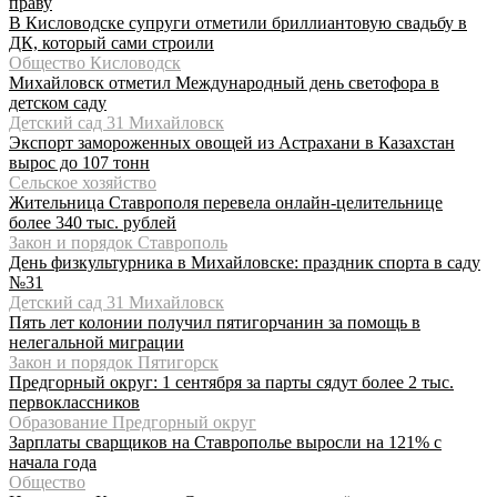
праву
В Кисловодске супруги отметили бриллиантовую свадьбу в
ДК, который сами строили
Общество Кисловодск
Михайловск отметил Международный день светофора в
детском саду
Детский сад 31 Михайловск
Экспорт замороженных овощей из Астрахани в Казахстан
вырос до 107 тонн
Сельское хозяйство
Жительница Ставрополя перевела онлайн-целительнице
более 340 тыс. рублей
Закон и порядок Ставрополь
День физкультурника в Михайловске: праздник спорта в саду
№31
Детский сад 31 Михайловск
Пять лет колонии получил пятигорчанин за помощь в
нелегальной миграции
Закон и порядок Пятигорск
Предгорный округ: 1 сентября за парты сядут более 2 тыс.
первоклассников
Образование Предгорный округ
Зарплаты сварщиков на Ставрополье выросли на 121% с
начала года
Общество