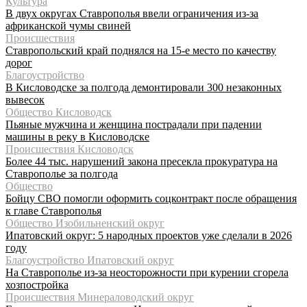
Культура
В двух округах Ставрополья ввели ограничения из-за
африканской чумы свиней
Происшествия
Ставропольский край поднялся на 15-е место по качеству
дорог
Благоустройство
В Кисловодске за полгода демонтировали 300 незаконных
вывесок
Общество Кисловодск
Пьяные мужчина и женщина пострадали при падении
машины в реку в Кисловодске
Происшествия Кисловодск
Более 44 тыс. нарушений закона пресекла прокуратура на
Ставрополье за полгода
Общество
Бойцу СВО помогли оформить соцконтракт после обращения
к главе Ставрополья
Общество Изобильненский округ
Ипатовский округ: 5 народных проектов уже сделали в 2026
году
Благоустройство Ипатовский округ
На Ставрополье из-за неосторожности при курении сгорела
хозпостройка
Происшествия Минераловодский округ