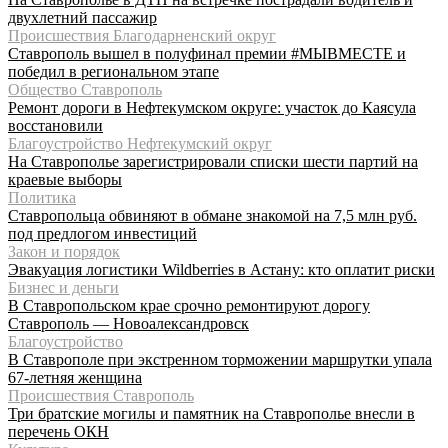
двухлетний пассажир
Происшествия Благодарненский округ
Ставрополь вышел в полуфинал премии #МЫВМЕСТЕ и
победил в региональном этапе
Общество Ставрополь
Ремонт дороги в Нефтекумском округе: участок до Каясула
восстановили
Благоустройство Нефтекумский округ
На Ставрополье зарегистрировали списки шести партий на
краевые выборы
Политика
Ставропольца обвиняют в обмане знакомой на 7,5 млн руб.
под предлогом инвестиций
Закон и порядок
Эвакуация логистики Wildberries в Астану: кто оплатит риски
Бизнес и деньги
В Ставропольском крае срочно ремонтируют дорогу
Ставрополь — Новоалександровск
Благоустройство
В Ставрополе при экстренном торможении маршрутки упала
67-летняя женщина
Происшествия Ставрополь
Три братские могилы и памятник на Ставрополье внесли в
перечень ОКН