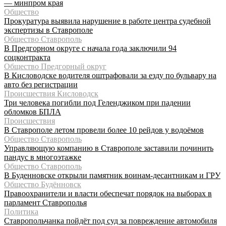
— минпром края
Общество
Прокуратура выявила нарушение в работе центра судебной
экспертизы в Ставрополе
Общество Ставрополь
В Предгорном округе с начала года заключили 94
соцконтракта
Общество Предгорный округ
В Кисловодске водителя оштрафовали за езду по бульвару на
авто без регистрации
Происшествия Кисловодск
Три человека погибли под Геленджиком при падении
обломков БПЛА
Происшествия
В Ставрополе летом провели более 10 рейдов у водоёмов
Общество Ставрополь
Управляющую компанию в Ставрополе заставили починить
пандус в многоэтажке
Общество Ставрополь
В Буденновске открыли памятник воинам-десантникам и ГРУ
Общество Будённовск
Правоохранители и власти обеспечат порядок на выборах в
парламент Ставрополья
Политика
Ставропольчанка пойдёт под суд за повреждение автомобиля