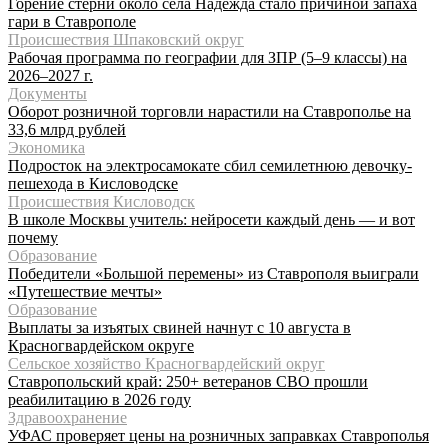
Горение стерни около села Надежда стало причиной запаха
гари в Ставрополе
Происшествия Шпаковский округ
Рабочая программа по географии для ЗПР (5–9 классы) на
2026–2027 г.
Документы
Оборот розничной торговли нарастили на Ставрополье на
33,6 млрд рублей
Экономика
Подросток на электросамокате сбил семилетнюю девочку-
пешехода в Кисловодске
Происшествия Кисловодск
В школе Москвы учитель: нейросети каждый день — и вот
почему
Образование
Победители «Большой перемены» из Ставрополя выиграли
«Путешествие мечты»
Образование
Выплаты за изъятых свиней начнут с 10 августа в
Красногвардейском округе
Сельское хозяйство Красногвардейский округ
Ставропольский край: 250+ ветеранов СВО прошли
реабилитацию в 2026 году
Здравоохранение
УФАС проверяет цены на розничных заправках Ставрополья