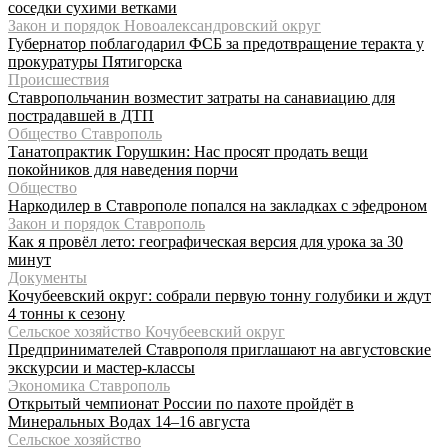
соседки сухими ветками
Закон и порядок Новоалександровский округ
Губернатор поблагодарил ФСБ за предотвращение теракта у
прокуратуры Пятигорска
Происшествия
Ставропольчанин возместит затраты на санавиацию для
пострадавшей в ДТП
Общество Ставрополь
Танатопрактик Горушкин: Нас просят продать вещи
покойников для наведения порчи
Общество
Наркодилер в Ставрополе попался на закладках с эфедроном
Закон и порядок Ставрополь
Как я провёл лето: географическая версия для урока за 30
минут
Документы
Кочубеевский округ: собрали первую тонну голубики и ждут
4 тонны к сезону
Сельское хозяйство Кочубеевский округ
Предпринимателей Ставрополя приглашают на августовские
экскурсии и мастер-классы
Экономика Ставрополь
Открытый чемпионат России по пахоте пройдёт в
Минеральных Водах 14–16 августа
Сельское хозяйство