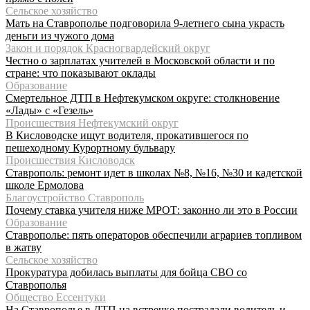
Сельское хозяйство
Мать на Ставрополье подговорила 9-летнего сына украсть
деньги из чужого дома
Закон и порядок Красногвардейский округ
Честно о зарплатах учителей в Московской области и по
стране: что показывают оклады
Образование
Смертельное ДТП в Нефтекумском округе: столкновение
«Лады» с «Гезель»
Происшествия Нефтекумский округ
В Кисловодске ищут водителя, прокатившегося по
пешеходному Курортному бульвару
Происшествия Кисловодск
Ставрополь: ремонт идет в школах №8, №16, №30 и кадетской
школе Ермолова
Благоустройство Ставрополь
Почему ставка учителя ниже МРОТ: законно ли это в России
Образование
Ставрополье: пять операторов обеспечили аграриев топливом
в жатву
Сельское хозяйство
Прокуратура добилась выплаты для бойца СВО со
Ставрополья
Общество Ессентуки
На Ставрополье в ДТП на встречке пострадали водитель и