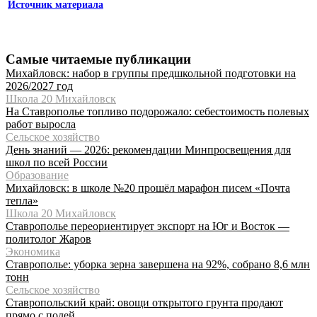
Источник материала
Самые читаемые публикации
Михайловск: набор в группы предшкольной подготовки на
2026/2027 год
Школа 20 Михайловск
На Ставрополье топливо подорожало: себестоимость полевых
работ выросла
Сельское хозяйство
День знаний — 2026: рекомендации Минпросвещения для
школ по всей России
Образование
Михайловск: в школе №20 прошёл марафон писем «Почта
тепла»
Школа 20 Михайловск
Ставрополье переориентирует экспорт на Юг и Восток —
политолог Жаров
Экономика
Ставрополье: уборка зерна завершена на 92%, собрано 8,6 млн
тонн
Сельское хозяйство
Ставропольский край: овощи открытого грунта продают
прямо с полей