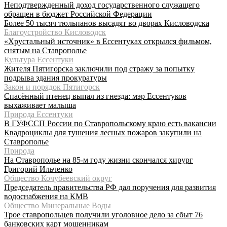
Неподтвержденный доход государственного служащего
обращен в бюджет Российской Федерации
Более 50 тысяч тюльпанов высадят во дворах Кисловодска
Благоустройство Кисловодск
«Хрустальный источник» в Ессентуках открылся фильмом,
снятым на Ставрополье
Культура Ессентуки
Жителя Пятигорска заключили под стражу за попытку
подрыва здания прокуратуры
Закон и порядок Пятигорск
Спасённый птенец выпал из гнезда: мэр Ессентуков
выхаживает малыша
Природа Ессентуки
В ГУФССП России по Ставропольскому краю есть вакансии
Квадроциклы для тушения лесных пожаров закупили на
Ставрополье
Природа
На Ставрополье на 85-м году жизни скончался хирург
Григорий Ильченко
Общество Кочубеевский округ
Председатель правительства РФ дал поручения для развития
водоснабжения на КМВ
Общество Минеральные Воды
Трое ставропольцев получили уголовное дело за сбыт 76
банковских карт мошенникам