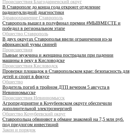
Происшествия Благодарненский округ
В Ставрополе до конца года откроют отделение
радионуклидной диагностики
Здравоохранение Ставрополь
Ставрополь вышел в полуфинал премии #МЫВМЕСТЕ и
победил в региональном этапе
Общество Ставрополь
В двух округах Ставрополья ввели ограничения из-за
африканской чумы свиней
Происшествия
Пьяные мужчина и женщина пострадали при падении
машины в реку в Кисловодске
Происшествия Кисловодск
Проверки площадок в Ставропольском крае: безопасность для
детей и спорт в фокусе
Общество
Водитель погиб в тройном ДТП вечером 5 августа в
Невинномысске
Происшествия Невинномысск
Агропредприятие в Кочубеевском округе обеспечили
дополнительной электроэнергией
Общество Кочубеевский округ
Ставропольца обвиняют в обмане знакомой на 7,5 млн руб.
под предлогом инвестиций
Закон и порядок