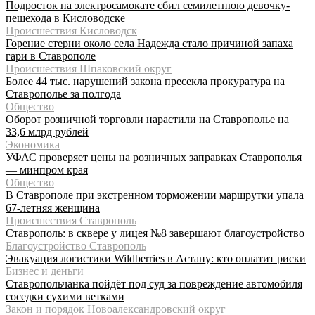
Подросток на электросамокате сбил семилетнюю девочку-
пешехода в Кисловодске
Происшествия Кисловодск
Горение стерни около села Надежда стало причиной запаха
гари в Ставрополе
Происшествия Шпаковский округ
Более 44 тыс. нарушений закона пресекла прокуратура на
Ставрополье за полгода
Общество
Оборот розничной торговли нарастили на Ставрополье на
33,6 млрд рублей
Экономика
УФАС проверяет цены на розничных заправках Ставрополья
— минпром края
Общество
В Ставрополе при экстренном торможении маршрутки упала
67-летняя женщина
Происшествия Ставрополь
Ставрополь: в сквере у лицея №8 завершают благоустройство
Благоустройство Ставрополь
Эвакуация логистики Wildberries в Астану: кто оплатит риски
Бизнес и деньги
Ставропольчанка пойдёт под суд за повреждение автомобиля
соседки сухими ветками
Закон и порядок Новоалександровский округ