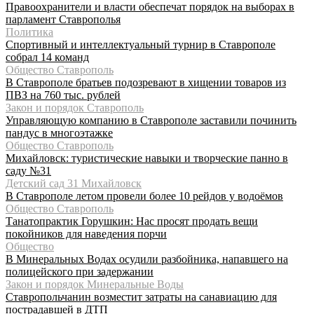
Правоохранители и власти обеспечат порядок на выборах в
парламент Ставрополья
Политика
Спортивный и интеллектуальный турнир в Ставрополе
собрал 14 команд
Общество Ставрополь
В Ставрополе братьев подозревают в хищении товаров из
ПВЗ на 760 тыс. рублей
Закон и порядок Ставрополь
Управляющую компанию в Ставрополе заставили починить
пандус в многоэтажке
Общество Ставрополь
Михайловск: туристические навыки и творческие панно в
саду №31
Детский сад 31 Михайловск
В Ставрополе летом провели более 10 рейдов у водоёмов
Общество Ставрополь
Танатопрактик Горушкин: Нас просят продать вещи
покойников для наведения порчи
Общество
В Минеральных Водах осудили разбойника, напавшего на
полицейского при задержании
Закон и порядок Минеральные Воды
Ставропольчанин возместит затраты на санавиацию для
пострадавшей в ДТП