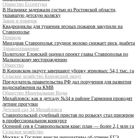
Общество Ессентуки
В Нальчике задержали гостью из Ростовской области,
укравшую детскую коляску
Закон и порядок
Квадроциклы для тушения лесных пожаров закупили на
Ставрополье
Природа
Минздрав Ставрополья: грудное молоко снижает риск диабета
Здравоохранение
Политолог Еловский оценил проект главы Ставрополья по
Малкинскому месторождению
Общество
В Кировском округе завершают уборку зерновых: 54,1 тыс. га
Сельское хозяйство Кировский округ
Председатель правительства РФ дал поручения для развития
водоснабжения на КМВ
Общество Минеральные Воды
Михайловск: как в детсаду №34 в районе Гармония проводят
летние прогулки
Детский сад 34 Михайловск
Ставропольский судебный пристав по розыску стал призером
в профессиональном конкурсе
Осенний сев в Ставропольском крае: план — более 2,1 млн га
Сельское хозяйство
Москва: в Госдуму внесли инициативы об отмене ЕГЭ