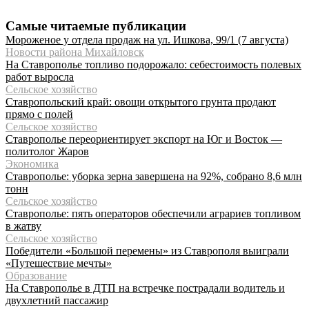
Самые читаемые публикации
Мороженое у отдела продаж на ул. Ишкова, 99/1 (7 августа)
Новости района Михайловск
На Ставрополье топливо подорожало: себестоимость полевых
работ выросла
Сельское хозяйство
Ставропольский край: овощи открытого грунта продают
прямо с полей
Сельское хозяйство
Ставрополье переориентирует экспорт на Юг и Восток —
политолог Жаров
Экономика
Ставрополье: уборка зерна завершена на 92%, собрано 8,6 млн
тонн
Сельское хозяйство
Ставрополье: пять операторов обеспечили аграриев топливом
в жатву
Сельское хозяйство
Победители «Большой перемены» из Ставрополя выиграли
«Путешествие мечты»
Образование
На Ставрополье в ДТП на встречке пострадали водитель и
двухлетний пассажир