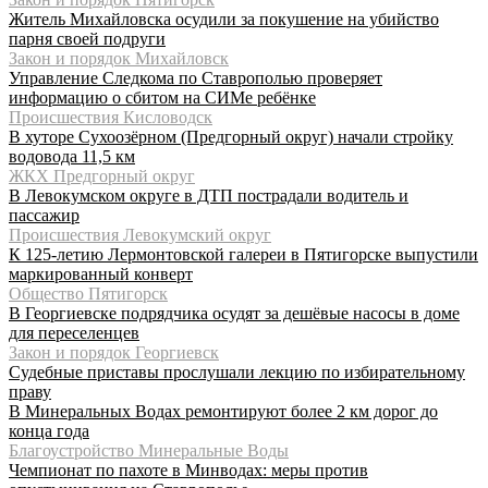
Житель Михайловска осудили за покушение на убийство
парня своей подруги
Закон и порядок Михайловск
Управление Следкома по Ставрополью проверяет
информацию о сбитом на СИМе ребёнке
Происшествия Кисловодск
В хуторе Сухоозёрном (Предгорный округ) начали стройку
водовода 11,5 км
ЖКХ Предгорный округ
В Левокумском округе в ДТП пострадали водитель и
пассажир
Происшествия Левокумский округ
К 125-летию Лермонтовской галереи в Пятигорске выпустили
маркированный конверт
Общество Пятигорск
В Георгиевске подрядчика осудят за дешёвые насосы в доме
для переселенцев
Закон и порядок Георгиевск
Судебные приставы прослушали лекцию по избирательному
праву
В Минеральных Водах ремонтируют более 2 км дорог до
конца года
Благоустройство Минеральные Воды
Чемпионат по пахоте в Минводах: меры против