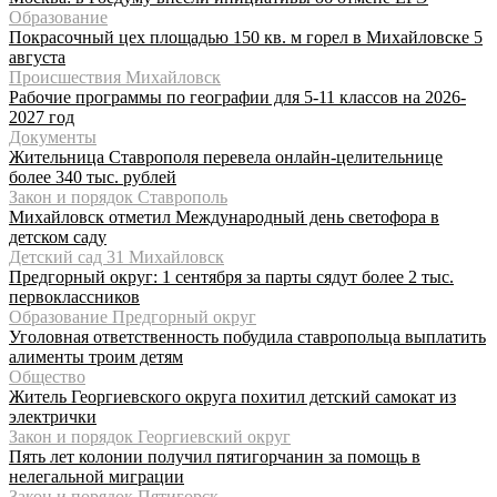
Образование
Покрасочный цех площадью 150 кв. м горел в Михайловске 5
августа
Происшествия Михайловск
Рабочие программы по географии для 5-11 классов на 2026-
2027 год
Документы
Жительница Ставрополя перевела онлайн-целительнице
более 340 тыс. рублей
Закон и порядок Ставрополь
Михайловск отметил Международный день светофора в
детском саду
Детский сад 31 Михайловск
Предгорный округ: 1 сентября за парты сядут более 2 тыс.
первоклассников
Образование Предгорный округ
Уголовная ответственность побудила ставропольца выплатить
алименты троим детям
Общество
Житель Георгиевского округа похитил детский самокат из
электрички
Закон и порядок Георгиевский округ
Пять лет колонии получил пятигорчанин за помощь в
нелегальной миграции
Закон и порядок Пятигорск