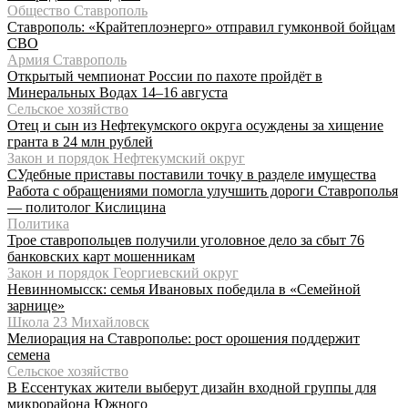
Общество Ставрополь
Ставрополь: «Крайтеплоэнерго» отправил гумконвой бойцам
СВО
Армия Ставрополь
Открытый чемпионат России по пахоте пройдёт в
Минеральных Водах 14–16 августа
Сельское хозяйство
Отец и сын из Нефтекумского округа осуждены за хищение
гранта в 24 млн рублей
Закон и порядок Нефтекумский округ
СУдебные приставы поставили точку в разделе имущества
Работа с обращениями помогла улучшить дороги Ставрополья
— политолог Кислицина
Политика
Трое ставропольцев получили уголовное дело за сбыт 76
банковских карт мошенникам
Закон и порядок Георгиевский округ
Невинномысск: семья Ивановых победила в «Семейной
зарнице»
Школа 23 Михайловск
Мелиорация на Ставрополье: рост орошения поддержит
семена
Сельское хозяйство
В Ессентуках жители выберут дизайн входной группы для
микрорайона Южного