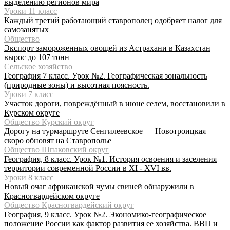
выделению регионов мира
Уроки 11 класс
Каждый третий работающий ставрополец одобряет налог для
самозанятых
Общество
Экспорт замороженных овощей из Астрахани в Казахстан
вырос до 107 тонн
Сельское хозяйство
География 7 класс. Урок №2. Географическая зональность
(природные зоны) и высотная поясность.
Уроки 7 класс
Участок дороги, повреждённый в июне селем, восстановили в
Курском округе
Общество Курский округ
Дорогу на турмаршруте Сенгилеевское — Новотроицкая
скоро обновят на Ставрополье
Общество Шпаковский округ
География, 8 класс. Урок №1. История освоения и заселения
территории современной России в XI - XVI вв.
Уроки 8 класс
Новый очаг африканской чумы свиней обнаружили в
Красногвардейском округе
Общество Красногвардейский округ
География, 9 класс. Урок №2. Экономико-географическое
положение России как фактор развития ее хозяйства. ВВП и