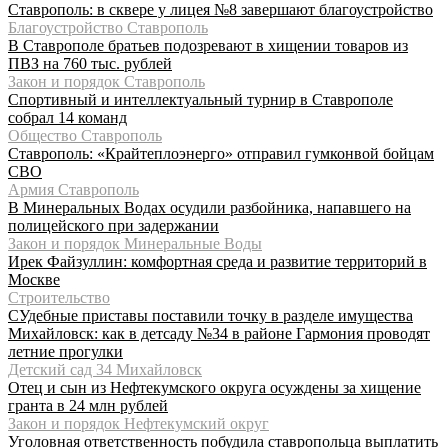
Ставрополь: в сквере у лицея №8 завершают благоустройство
Благоустройство Ставрополь
В Ставрополе братьев подозревают в хищении товаров из
ПВЗ на 760 тыс. рублей
Закон и порядок Ставрополь
Спортивный и интеллектуальный турнир в Ставрополе
собрал 14 команд
Общество Ставрополь
Ставрополь: «Крайтеплоэнерго» отправил гумконвой бойцам
СВО
Армия Ставрополь
В Минеральных Водах осудили разбойника, напавшего на
полицейского при задержании
Закон и порядок Минеральные Воды
Ирек Файзуллин: комфортная среда и развитие территорий в
Москве
Строительство
СУдебные приставы поставили точку в разделе имущества
Михайловск: как в детсаду №34 в районе Гармония проводят
летние прогулки
Детский сад 34 Михайловск
Отец и сын из Нефтекумского округа осуждены за хищение
гранта в 24 млн рублей
Закон и порядок Нефтекумский округ
Уголовная ответственность побудила ставропольца выплатить