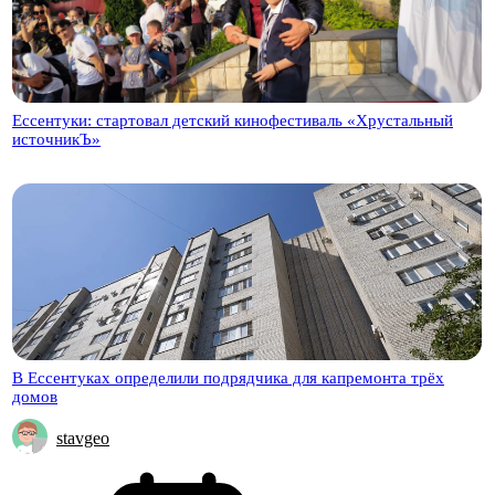
Ессентуки: стартовал детский кинофестиваль «Хрустальный
источникЪ»
В Ессентуках определили подрядчика для капремонта трёх
домов
stavgeo