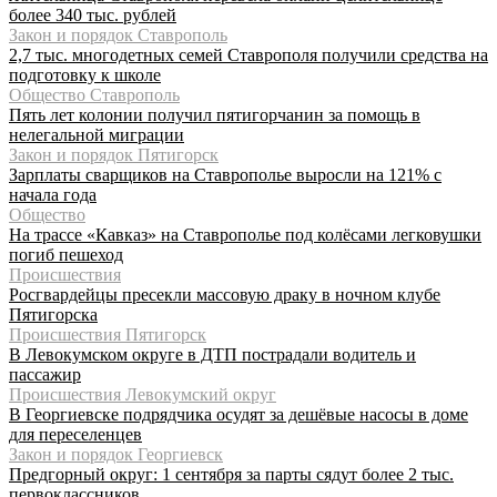
более 340 тыс. рублей
Закон и порядок Ставрополь
2,7 тыс. многодетных семей Ставрополя получили средства на
подготовку к школе
Общество Ставрополь
Пять лет колонии получил пятигорчанин за помощь в
нелегальной миграции
Закон и порядок Пятигорск
Зарплаты сварщиков на Ставрополье выросли на 121% с
начала года
Общество
На трассе «Кавказ» на Ставрополье под колёсами легковушки
погиб пешеход
Происшествия
Росгвардейцы пресекли массовую драку в ночном клубе
Пятигорска
Происшествия Пятигорск
В Левокумском округе в ДТП пострадали водитель и
пассажир
Происшествия Левокумский округ
В Георгиевске подрядчика осудят за дешёвые насосы в доме
для переселенцев
Закон и порядок Георгиевск
Предгорный округ: 1 сентября за парты сядут более 2 тыс.
первоклассников