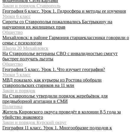
мошенников СИМ-картами
Закон и порядок Ставрополь
География 6 класс. Урок 1. Гидросфера и методы ее изучения
Уроки 6 класс
Сироты со Ставрополья пожаловались Бастрыкину на
нарушения их жилищных прав
Общество
Михайловск: в районе Гармония старшеклассники говорили о
семье с психологом
Школа 20 Михайловск
На Ставрополье ветераны СВО с инвалидностью смогут
быстрее получать льготы
Общество
География 5 класс. Урок 1. Что изучает география?
Уроки 5 класс
МВД показало, как курьеры из Ростова обобрали
ставропольских стариков на 11 млн
Закон и порядок
На Ставрополье утвердили порядок жеребьёвок для
предвыборной агитации в СМИ
Политика
Житель Кировского округа проведёт в колонии 8,5 года за
убийство знакомого
Закон и порядок Курский округ
География 11 класс. Урок 1. Многообразие подходов к