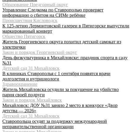
Образование Предгорный округ
Управление Следкома по Ставрополью проверяет
информацию о сбитом на СИМе ребёнке
Происшествия Кисловодск
К 125-летию Лермонтовской галереи в Пятигорске выпустили
маркированный конверт
Общество Пятигорск
Житель Георгиевского округа похитил детский самокат из
электрички
Закон и порядок Георгиевский округ
День физкультурника в Михайловске: праздник спорта в саду
№31
Детский сад 31 Михайловск
В клиниках Ставрополья с 1 сентября появятся врачи
долголетия и нутрициологи
Здравоохранение
Житель Михайловска осудили за покушение на убийство
парня своей подруги
Закон и порядок Михайловск
Михайловск: ДОУ №31 заняло 2 место в конкурсе «Двор
детства — 2026»
Детский сад 31 Михайловск
Ставропольца осудят за поддержку международной
неправительственной организации
Закон и порядок Михайловск