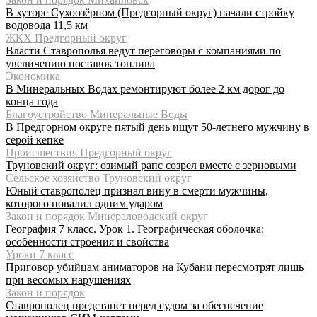
В хуторе Сухоозёрном (Предгорный округ) начали стройку
водовода 11,5 км
ЖКХ Предгорный округ
Власти Ставрополья ведут переговоры с компаниями по
увеличению поставок топлива
Экономика
В Минеральных Водах ремонтируют более 2 км дорог до
конца года
Благоустройство Минеральные Воды
В Предгорном округе пятый день ищут 50-летнего мужчину в
серой кепке
Происшествия Предгорный округ
Труновский округ: озимый рапс созрел вместе с зерновыми
Сельское хозяйство Труновский округ
Юный ставрополец признал вину в смерти мужчины,
которого повалил одним ударом
Закон и порядок Минераловодский округ
География 7 класс. Урок 1. Географическая оболочка:
особенности строения и свойства
Уроки 7 класс
Приговор убийцам аниматоров на Кубани пересмотрят лишь
при весомых нарушениях
Закон и порядок
Ставрополец предстанет перед судом за обеспечение