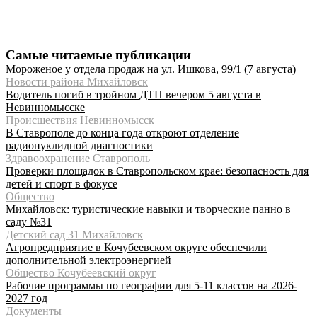
Самые читаемые публикации
Мороженое у отдела продаж на ул. Ишкова, 99/1 (7 августа)
Новости района Михайловск
Водитель погиб в тройном ДТП вечером 5 августа в
Невинномысске
Происшествия Невинномысск
В Ставрополе до конца года откроют отделение
радионуклидной диагностики
Здравоохранение Ставрополь
Проверки площадок в Ставропольском крае: безопасность для
детей и спорт в фокусе
Общество
Михайловск: туристические навыки и творческие панно в
саду №31
Детский сад 31 Михайловск
Агропредприятие в Кочубеевском округе обеспечили
дополнительной электроэнергией
Общество Кочубеевский округ
Рабочие программы по географии для 5-11 классов на 2026-
2027 год
Документы