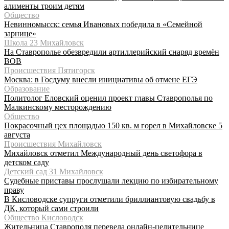
алименты троим детям
Общество
Невинномысск: семья Ивановых победила в «Семейной
зарнице»
Школа 23 Михайловск
На Ставрополье обезвредили артиллерийский снаряд времён
ВОВ
Происшествия Пятигорск
Москва: в Госдуму внесли инициативы об отмене ЕГЭ
Образование
Политолог Еловский оценил проект главы Ставрополья по
Малкинскому месторождению
Общество
Покрасочный цех площадью 150 кв. м горел в Михайловске 5
августа
Происшествия Михайловск
Михайловск отметил Международный день светофора в
детском саду
Детский сад 31 Михайловск
Судебные приставы прослушали лекцию по избирательному
праву
В Кисловодске супруги отметили бриллиантовую свадьбу в
ДК, который сами строили
Общество Кисловодск
Жительница Ставрополя перевела онлайн-целительнице