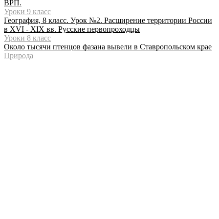
ВРП.
Уроки 9 класс
География, 8 класс. Урок №2. Расширение территории России
в XVI - XIX вв. Русские первопроходцы
Уроки 8 класс
Около тысячи птенцов фазана вывели в Ставропольском крае
Природа