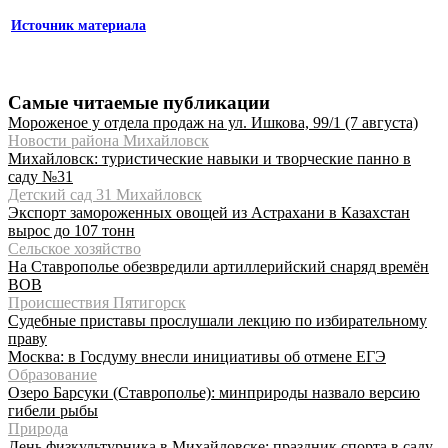
Источник материала
Самые читаемые публикации
Мороженое у отдела продаж на ул. Ишкова, 99/1 (7 августа)
Новости района Михайловск
Михайловск: туристические навыки и творческие панно в
саду №31
Детский сад 31 Михайловск
Экспорт замороженных овощей из Астрахани в Казахстан
вырос до 107 тонн
Сельское хозяйство
На Ставрополье обезвредили артиллерийский снаряд времён
ВОВ
Происшествия Пятигорск
Судебные приставы прослушали лекцию по избирательному
праву
Москва: в Госдуму внесли инициативы об отмене ЕГЭ
Образование
Озеро Барсуки (Ставрополье): минприроды назвало версию
гибели рыбы
Природа
День физкультурника в Михайловске: праздник спорта в саду