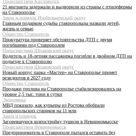
Происшествия Кисловодск
21 мигранта задержали и выдворили из страны с птицефермы
на Ставрополье
Закон и порядок Изобильненский округ
Главным подарком судьбы ставропольцы назвали детей,
жизнь и семью
Общество Ставрополь
Прокуратура проверяет обстоятельства ДТП с двумя
погибшими под Ставрополем
Происшествия Шпаковский округ
Водитель и 18-летняя пассажирка погибли в двойном ДТП на
подъезде к Ставрополю
Происшествия Шпаковский округ
Новый корпус парка «Мастер» на Ставрополье примет
резидентов в 2027 году
Общество Ставрополь
Продажи топлива на Ставрополье стабилизировались на
уровне 2,5 тыс. тонн в сутки
Экономика
МВД показало, как курьеры из Ростова обобрали
ставропольских стариков на 11 млн
Закон и порядок
Загоревшуюся хозпостройку тушили в Невинномысске
Происшествия Невинномысск
Предприниматель в Ставрополе пытался оставить без