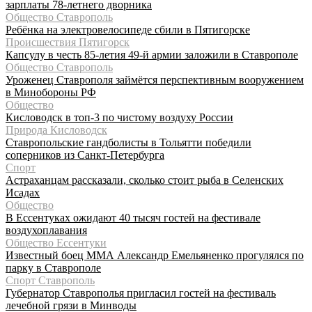
зарплаты 78-летнего дворника
Общество Ставрополь
Ребёнка на электровелосипеде сбили в Пятигорске
Происшествия Пятигорск
Капсулу в честь 85-летия 49-й армии заложили в Ставрополе
Общество Ставрополь
Уроженец Ставрополя займётся перспективным вооружением
в Минобороны РФ
Общество
Кисловодск в топ-3 по чистому воздуху России
Природа Кисловодск
Ставропольские гандболисты в Тольятти победили
соперников из Санкт-Петербурга
Спорт
Астраханцам рассказали, сколько стоит рыба в Селенских
Исадах
Общество
В Ессентуках ожидают 40 тысяч гостей на фестивале
воздухоплавания
Общество Ессентуки
Известный боец ММА Александр Емельяненко прогулялся по
парку в Ставрополе
Спорт Ставрополь
Губернатор Ставрополья пригласил гостей на фестиваль
лечебной грязи в Минводы