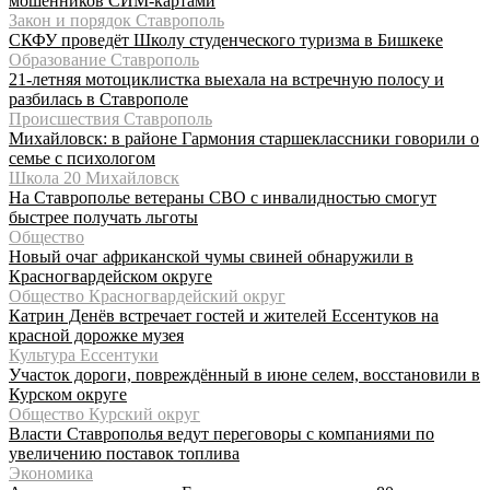
мошенников СИМ-картами
Закон и порядок Ставрополь
СКФУ проведёт Школу студенческого туризма в Бишкеке
Образование Ставрополь
21-летняя мотоциклистка выехала на встречную полосу и
разбилась в Ставрополе
Происшествия Ставрополь
Михайловск: в районе Гармония старшеклассники говорили о
семье с психологом
Школа 20 Михайловск
На Ставрополье ветераны СВО с инвалидностью смогут
быстрее получать льготы
Общество
Новый очаг африканской чумы свиней обнаружили в
Красногвардейском округе
Общество Красногвардейский округ
Катрин Денёв встречает гостей и жителей Ессентуков на
красной дорожке музея
Культура Ессентуки
Участок дороги, повреждённый в июне селем, восстановили в
Курском округе
Общество Курский округ
Власти Ставрополья ведут переговоры с компаниями по
увеличению поставок топлива
Экономика