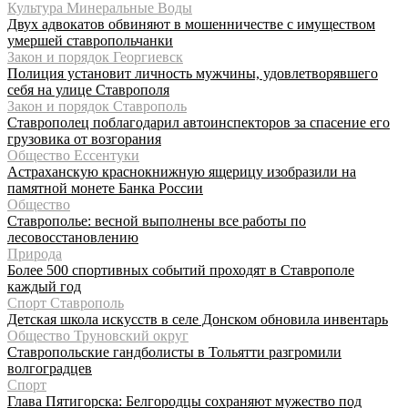
Культура Минеральные Воды
Двух адвокатов обвиняют в мошенничестве с имуществом
умершей ставропольчанки
Закон и порядок Георгиевск
Полиция установит личность мужчины, удовлетворявшего
себя на улице Ставрополя
Закон и порядок Ставрополь
Ставрополец поблагодарил автоинспекторов за спасение его
грузовика от возгорания
Общество Ессентуки
Астраханскую краснокнижную ящерицу изобразили на
памятной монете Банка России
Общество
Ставрополье: весной выполнены все работы по
лесовосстановлению
Природа
Более 500 спортивных событий проходят в Ставрополе
каждый год
Спорт Ставрополь
Детская школа искусств в селе Донском обновила инвентарь
Общество Труновский округ
Ставропольские гандболисты в Тольятти разгромили
волгоградцев
Спорт
Глава Пятигорска: Белгородцы сохраняют мужество под