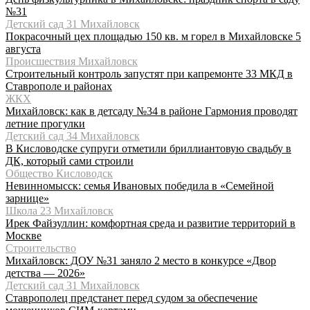
№31
Детский сад 31 Михайловск
Покрасочный цех площадью 150 кв. м горел в Михайловске 5
августа
Происшествия Михайловск
Строительный контроль запустят при капремонте 33 МКД в
Ставрополе и районах
ЖКХ
Михайловск: как в детсаду №34 в районе Гармония проводят
летние прогулки
Детский сад 34 Михайловск
В Кисловодске супруги отметили бриллиантовую свадьбу в
ДК, который сами строили
Общество Кисловодск
Невинномысск: семья Ивановых победила в «Семейной
зарнице»
Школа 23 Михайловск
Ирек Файзуллин: комфортная среда и развитие территорий в
Москве
Строительство
Михайловск: ДОУ №31 заняло 2 место в конкурсе «Двор
детства — 2026»
Детский сад 31 Михайловск
Ставрополец предстанет перед судом за обеспечение