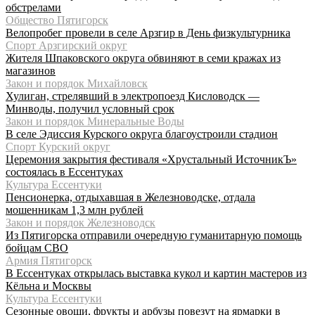
обстрелами
Общество Пятигорск
Велопробег провели в селе Арзгир в День физкультурника
Спорт Арзгирский округ
Жителя Шпаковского округа обвиняют в семи кражах из
магазинов
Закон и порядок Михайловск
Хулиган, стрелявший в электропоезд Кисловодск —
Минводы, получил условный срок
Закон и порядок Минеральные Воды
В селе Эдиссия Курского округа благоустроили стадион
Спорт Курский округ
Церемония закрытия фестиваля «Хрустальный ИсточникЪ»
состоялась в Ессентуках
Культура Ессентуки
Пенсионерка, отдыхавшая в Железноводске, отдала
мошенникам 1,3 млн рублей
Закон и порядок Железноводск
Из Пятигорска отправили очередную гуманитарную помощь
бойцам СВО
Армия Пятигорск
В Ессентуках открылась выставка кукол и картин мастеров из
Кёльна и Москвы
Культура Ессентуки
Сезонные овощи, фрукты и арбузы повезут на ярмарки в