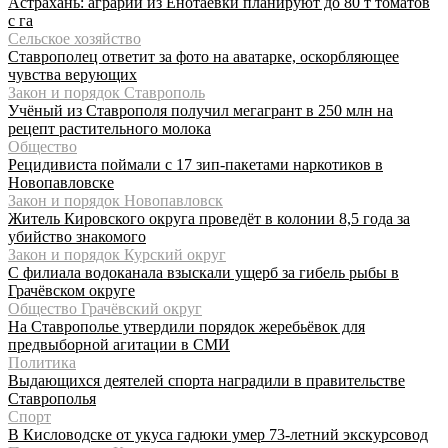
Астрахань: аграрии из Енотаевки планируют до 80 т томатов
с га
Сельское хозяйство
Ставрополец ответит за фото на аватарке, оскорбляющее
чувства верующих
Закон и порядок Ставрополь
Учёный из Ставрополя получил мегагрант в 250 млн на
рецепт растительного молока
Общество
Рецидивиста поймали с 17 зип-пакетами наркотиков в
Новопавловске
Закон и порядок Новопавловск
Житель Кировского округа проведёт в колонии 8,5 года за
убийство знакомого
Закон и порядок Курский округ
С филиала водоканала взыскали ущерб за гибель рыбы в
Грачёвском округе
Общество Грачёвский округ
На Ставрополье утвердили порядок жеребьёвок для
предвыборной агитации в СМИ
Политика
Выдающихся деятелей спорта наградили в правительстве
Ставрополья
Спорт
В Кисловодске от укуса гадюки умер 73-летний экскурсовод