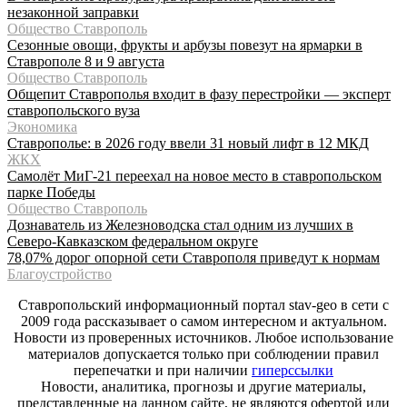
незаконной заправки
Общество Ставрополь
Сезонные овощи, фрукты и арбузы повезут на ярмарки в
Ставрополе 8 и 9 августа
Общество Ставрополь
Общепит Ставрополья входит в фазу перестройки — эксперт
ставропольского вуза
Экономика
Ставрополье: в 2026 году ввели 31 новый лифт в 12 МКД
ЖКХ
Самолёт МиГ-21 переехал на новое место в ставропольском
парке Победы
Общество Ставрополь
Дознаватель из Железноводска стал одним из лучших в
Северо-Кавказском федеральном округе
78,07% дорог опорной сети Ставрополя приведут к нормам
Благоустройство
Ставропольский информационный портал stav-geo в сети с
2009 года рассказывает о самом интересном и актуальном.
Новости из проверенных источников. Любое использование
материалов допускается только при соблюдении правил
перепечатки и при наличии
гиперссылки
Новости, аналитика, прогнозы и другие материалы,
представленные на данном сайте, не являются офертой или