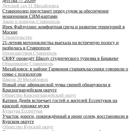
детства — 2026»
Детский сад 31 Михайловск
Ставрополец предстанет перед судом за обеспечение
мошенников СИМ-картами
Закон и порядок Ставрополь
Ирек Файзуллин: комфортная среда и развитие территорий в
Москве
Строительство
21-летняя мотоциклистка выехала на встречную полосу и
разбилась в Ставрополе
Происшествия Ставрополь
СКФУ проведёт Школу студенческого туризма в Бишкеке
Образование Ставрополь
Михайловск: в районе Гармония старшеклассники говорили о
семье с психологом
Школа 20 Михайловск
Новый очаг африканской чумы свиней обнаружили в
Красногвардейском округе
Общество Красногвардейский округ
Катрин Денёв встречает гостей и жителей Ессентуков на
красной дорожке музея
Культура Ессентуки
Участок дороги, повреждённый в июне селем, восстановили в
Курском округе
Общество Курский округ