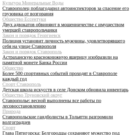
Культура Минеральные Воды
Ставрополец поблагодарил автоинспекторов за спасение его
грузовика от возгорания
Общество Ессентуки
Двух адвокатов обвиняют в мошенничестве с имуществом
умершей ставропольчанки
Закон и порядок Георгиевск
Полиция установит личность мужчины, удовлетворявшего
себя на улице Ставрополя
Закон и порядок Ставрополь
Астраханскую краснокнижную ящерицу изобразили на
памятной монете Банка России
Общество
Более 500 спортивных событий проходят в Ставрополе
каждый год
Спорт Ставрополь
Детская школа искусств в селе Донском обновила инвентарь
Общество Труновский округ
Ставрополье: весной выполнены все работы по
лесовосстановлению
Природа
Ставропольские гандболисты в Тольятти разгромили
волгоградцев
Спорт
Глава Пятигорска: Белгородцы сохраняют мужество под