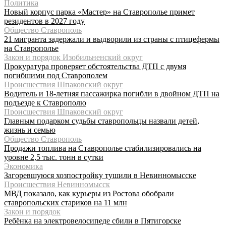
Политика
Новый корпус парка «Мастер» на Ставрополье примет
резидентов в 2027 году
Общество Ставрополь
21 мигранта задержали и выдворили из страны с птицефермы
на Ставрополье
Закон и порядок Изобильненский округ
Прокуратура проверяет обстоятельства ДТП с двумя
погибшими под Ставрополем
Происшествия Шпаковский округ
Водитель и 18-летняя пассажирка погибли в двойном ДТП на
подъезде к Ставрополю
Происшествия Шпаковский округ
Главным подарком судьбы ставропольцы назвали детей,
жизнь и семью
Общество Ставрополь
Продажи топлива на Ставрополье стабилизировались на
уровне 2,5 тыс. тонн в сутки
Экономика
Загоревшуюся хозпостройку тушили в Невинномысске
Происшествия Невинномысск
МВД показало, как курьеры из Ростова обобрали
ставропольских стариков на 11 млн
Закон и порядок
Ребёнка на электровелосипеде сбили в Пятигорске