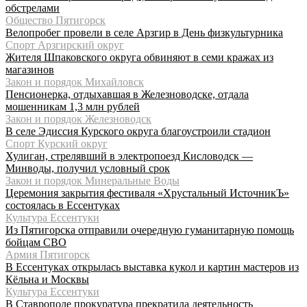
обстрелами
Общество Пятигорск
Велопробег провели в селе Арзгир в День физкультурника
Спорт Арзгирский округ
Жителя Шпаковского округа обвиняют в семи кражах из
магазинов
Закон и порядок Михайловск
Пенсионерка, отдыхавшая в Железноводске, отдала
мошенникам 1,3 млн рублей
Закон и порядок Железноводск
В селе Эдиссия Курского округа благоустроили стадион
Спорт Курский округ
Хулиган, стрелявший в электропоезд Кисловодск —
Минводы, получил условный срок
Закон и порядок Минеральные Воды
Церемония закрытия фестиваля «Хрустальный ИсточникЪ»
состоялась в Ессентуках
Культура Ессентуки
Из Пятигорска отправили очередную гуманитарную помощь
бойцам СВО
Армия Пятигорск
В Ессентуках открылась выставка кукол и картин мастеров из
Кёльна и Москвы
Культура Ессентуки
В Ставрополе прокуратура прекратила деятельность