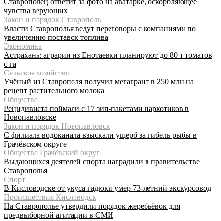
Ставрополец ответит за фото на аватарке, оскорбляющее
чувства верующих
Закон и порядок Ставрополь
Власти Ставрополья ведут переговоры с компаниями по
увеличению поставок топлива
Экономика
Астрахань: аграрии из Енотаевки планируют до 80 т томатов
с га
Сельское хозяйство
Учёный из Ставрополя получил мегагрант в 250 млн на
рецепт растительного молока
Общество
Рецидивиста поймали с 17 зип-пакетами наркотиков в
Новопавловске
Закон и порядок Новопавловск
С филиала водоканала взыскали ущерб за гибель рыбы в
Грачёвском округе
Общество Грачёвский округ
Выдающихся деятелей спорта наградили в правительстве
Ставрополья
Спорт
В Кисловодске от укуса гадюки умер 73-летний экскурсовод
Происшествия Кисловодск
На Ставрополье утвердили порядок жеребьёвок для
предвыборной агитации в СМИ