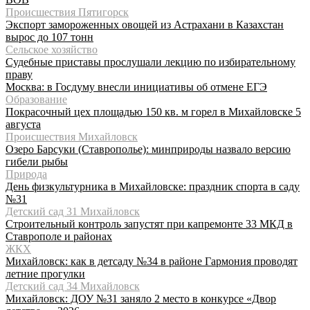
Происшествия Пятигорск
Экспорт замороженных овощей из Астрахани в Казахстан
вырос до 107 тонн
Сельское хозяйство
Судебные приставы прослушали лекцию по избирательному
праву
Москва: в Госдуму внесли инициативы об отмене ЕГЭ
Образование
Покрасочный цех площадью 150 кв. м горел в Михайловске 5
августа
Происшествия Михайловск
Озеро Барсуки (Ставрополье): минприроды назвало версию
гибели рыбы
Природа
День физкультурника в Михайловске: праздник спорта в саду
№31
Детский сад 31 Михайловск
Строительный контроль запустят при капремонте 33 МКД в
Ставрополе и районах
ЖКХ
Михайловск: как в детсаду №34 в районе Гармония проводят
летние прогулки
Детский сад 34 Михайловск
Михайловск: ДОУ №31 заняло 2 место в конкурсе «Двор