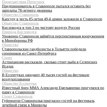
Происшествия Пятигорск
Предприниматель в Ставрополе пытался оставить без
зарплаты 78-летнего дворника
Общество Ставрополь
Капсулу в честь 85-летия 49-й армии заложили в Ставрополе
Общество Ставрополь
Кисловодск в топ-3 по чистому воздуху России
Природа Кисловодск
Уроженец Ставрополя займётся перспективным вооружением
в Минобороны РФ
Общество
Ставропольские гандболисты в Тольятти победили
соперников из Санкт-Петербурга
Спорт
Астраханцам рассказали, сколько стоит рыба в Селенских
Исадах
Общество
В Ессентуках ожидают 40 тысяч гостей на фестивале
воздухоплавания
Общество Ессентуки
Известный боец ММА Александр Емельяненко прогулялся по
парку в Ставрополе
Спорт Ставрополь
Губернатор Ставрополья пригласил гостей на фестиваль
лечебной грязи в Минводы